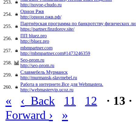
253.
http://novoe-chudo.ru
Орион Ржв
254.
http://орион.ржв.рф/
Партнёрская программа по банкротству физических л
255.
https://partner.finzdorov.site/
ПП bluez.pro
256.
http://bluez.pro
mbmpartner.com
257.
http://mbmpartner.com#1473246359
Seo-prom.ru
258.
http://seo-prom.ru
Славмебель Мурманск
259.
http://murmansk-slavmebel.ru
Работа в интернете.Все для Webmastera.
260.
http://webmastervip.ucoz.ru
«
‹
Back
11
12
· 13 ·
›
»
Forward