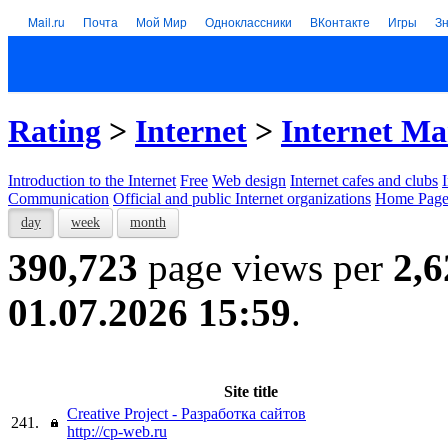
Mail.ru
Почта
Мой Мир
Одноклассники
ВКонтакте
Игры
З
Rating
>
Internet
>
Internet Ma
Introduction to the Internet
Free
Web design
Internet cafes and clubs
Communication
Official and public Internet organizations
Home Page
day
week
month
390,723
page views per
2,6
01.07.2026 15:59
.
Site title
Creative Project - Разработка сайтов
241.
http://cp-web.ru