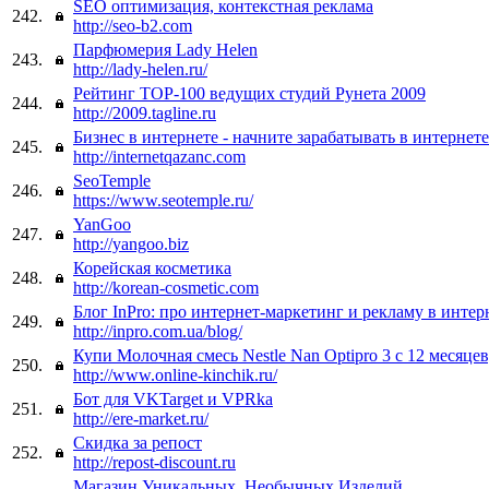
SEO оптимизация, контекстная реклама
242.
http://seo-b2.com
Парфюмерия Lady Helen
243.
http://lady-helen.ru/
Рейтинг TOP-100 ведущих студий Рунета 2009
244.
http://2009.tagline.ru
Бизнес в интернете - начните зарабатывать в интернете
245.
http://internetqazanc.com
SeoTemple
246.
https://www.seotemple.ru/
YanGoo
247.
http://yangoo.biz
Корейская косметика
248.
http://korean-cosmetic.com
Блог InPro: про интернет-маркетинг и рекламу в интер
249.
http://inpro.com.ua/blog/
Купи Молочная смесь Nestle Nan Optipro 3 с 12 месяцев
250.
http://www.online-kinchik.ru/
Бот для VKTarget и VPRka
251.
http://ere-market.ru/
Скидка за репост
252.
http://repost-discount.ru
Магазин Уникальных, Необычных Изделий