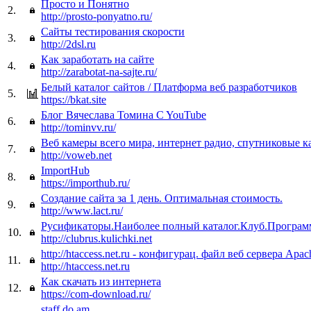
Просто и Понятно
2.
http://prosto-ponyatno.ru/
Сайты тестирования скорости
3.
http://2dsl.ru
Как заработать на сайте
4.
http://zarabotat-na-sajte.ru/
Белый каталог сайтов / Платформа веб разработчиков
5.
https://bkat.site
Блог Вячеслава Томина C YouTube
6.
http://tominvv.ru/
Веб камеры всего мира, интернет радио, спутниковые к
7.
http://voweb.net
ImportHub
8.
https://importhub.ru/
Создание сайта за 1 день. Оптимальная стоимость.
9.
http://www.lact.ru/
Русификаторы.Наиболее полный каталог.Клуб.Програм
10.
http://clubrus.kulichki.net
http://htaccess.net.ru - конфигурац. файл веб сервера Apac
11.
http://htaccess.net.ru
Как скачать из интернета
12.
https://com-download.ru/
staff.do.am