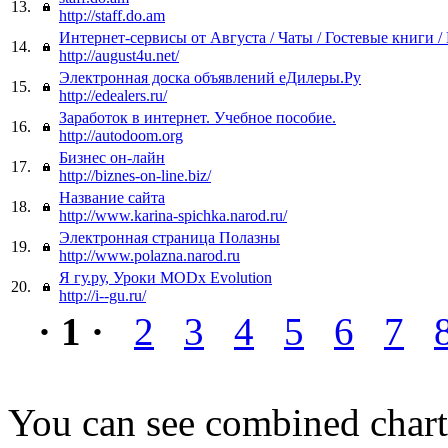
13.
http://staff.do.am
Интернет-сервисы от Августа / Чаты / Гостевые книги /
14.
http://august4u.net/
Электронная доска объявлений еДилеры.Ру
15.
http://edealers.ru/
Заработок в интернет. Учебное пособие.
16.
http://autodoom.org
Бизнес он-лайн
17.
http://biznes-on-line.biz/
Название сайта
18.
http://www.karina-spichka.narod.ru/
Электронная страница Полазны
19.
http://www.polazna.narod.ru
Я гу.ру, Уроки MODx Evolution
20.
http://i--gu.ru/
· 1 ·
2
3
4
5
6
7
You can see combined chart