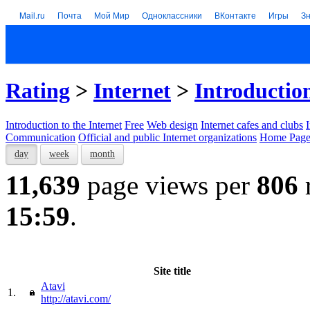
Mail.ru
Почта
Мой Мир
Одноклассники
ВКонтакте
Игры
З
Rating
>
Internet
>
Introduction
Introduction to the Internet
Free
Web design
Internet cafes and clubs
Communication
Official and public Internet organizations
Home Page
day
week
month
11,639
page views per
806
15:59
.
Site title
Atavi
1.
http://atavi.com/