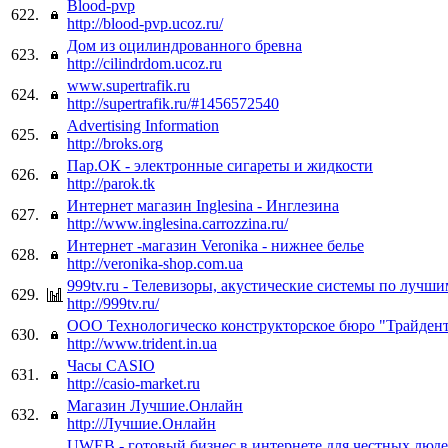
Blood-pvp
622.
http://blood-pvp.ucoz.ru/
Дом из оцилиндрованного бревна
623.
http://cilindrdom.ucoz.ru
www.supertrafik.ru
624.
http://supertrafik.ru/#1456572540
Advertising Information
625.
http://broks.org
Пар.ОК - электронные сигареты и жидкости
626.
http://parok.tk
Интернет магазин Inglesina - Инглезина
627.
http://www.inglesina.carrozzina.ru/
Интернет -магазин Veronika - нижнее белье
628.
http://veronika-shop.com.ua
999tv.ru - Телевизоры, акустические системы по лучш
629.
http://999tv.ru/
ООО Технологическо конструкторское бюро "Трайден
630.
http://www.trident.in.ua
Часы CASIO
631.
http://casio-market.ru
Магазин Лучшие.Онлайн
632.
http://Лучшие.Онлайн
UWEB - готовый бизнес в интернете для честных люде