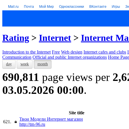
Mail.ru
Почта
Мой Мир
Одноклассники
ВКонтакте
Игры
З
Rating
>
Internet
>
Internet Ma
Introduction to the Internet
Free
Web design
Internet cafes and clubs
Communication
Official and public Internet organizations
Home Page
day
week
month
690,811
page views per
2,6
03.05.2026 00:00
.
Site title
Твои Модели Интернет магазин
621.
http://tm-96.ru