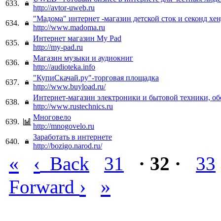
633.
http://avtor-uweb.ru
"Мадома" интернет -магазин детской сток и секонд хе
634.
http://www.madoma.ru
Интернет магазин My Pad
635.
http://my-pad.ru
Магазин музыки и аудиокниг
636.
http://audioteka.info
"КупиСкачай.ру"-торговая площадка
637.
http://www.buyload.ru/
Интернет-магазин электроники и бытовой техники, об
638.
http://www.rustechnics.ru
Многовело
639.
http://mnogovelo.ru
Заработать в интернете
640.
http://bozigo.narod.ru/
«
‹
Back
31
· 32 ·
33
›
»
Forward