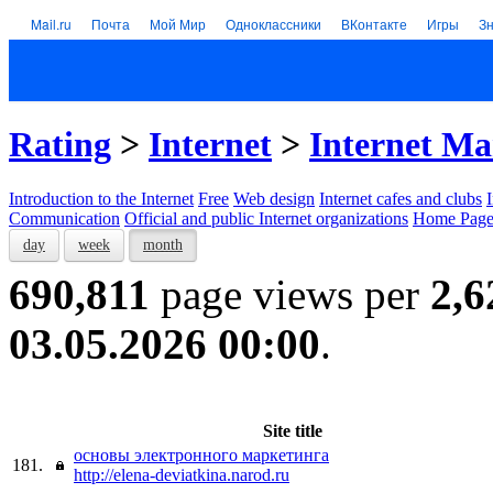
Mail.ru
Почта
Мой Мир
Одноклассники
ВКонтакте
Игры
З
Rating
>
Internet
>
Internet Ma
Introduction to the Internet
Free
Web design
Internet cafes and clubs
Communication
Official and public Internet organizations
Home Page
day
week
month
690,811
page views per
2,6
03.05.2026 00:00
.
Site title
основы электронного маркетинга
181.
http://elena-deviatkina.narod.ru