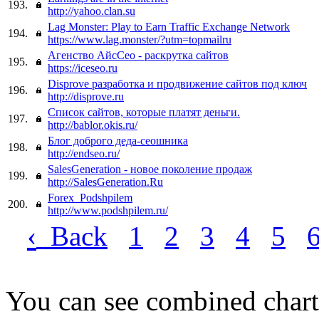
193.
http://yahoo.clan.su
Lag Monster: Play to Earn Traffic Exchange Network
194.
https://www.lag.monster/?utm=topmailru
Агенство АйсСео - раскрутка сайтов
195.
https://iceseo.ru
Disprove разработка и продвижение сайтов под ключ
196.
http://disprove.ru
Список сайтов, которые платят деньги.
197.
http://bablor.okis.ru/
Блог доброго деда-сеошника
198.
http://endseo.ru/
SalesGeneration - новое поколение продаж
199.
http://SalesGeneration.Ru
Forex_Podshpilem
200.
http://www.podshpilem.ru/
‹
Back
1
2
3
4
5
You can see combined chart