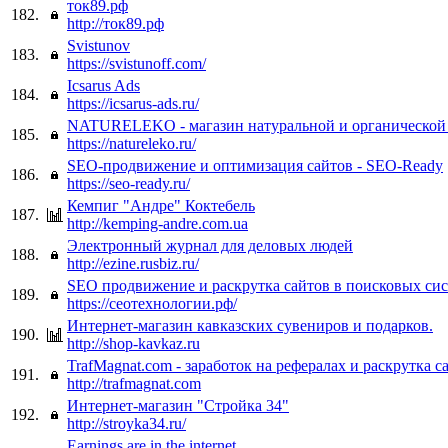
ток89.рф
182.
http://ток89.рф
Svistunov
183.
https://svistunoff.com/
Icsarus Ads
184.
https://icsarus-ads.ru/
NATURELEKO - магазин натуральной и органической
185.
https://natureleko.ru/
SEO-продвижение и оптимизация сайтов - SEO-Ready
186.
https://seo-ready.ru/
Кемпиг "Андре" Коктебель
187.
http://kemping-andre.com.ua
Электронный журнал для деловых людей
188.
http://ezine.rusbiz.ru/
SEO продвижение и раскрутка сайтов в поисковых си
189.
https://сеотехнологии.рф/
Интернет-магазин кавказских сувениров и подарков.
190.
http://shop-kavkaz.ru
TrafMagnat.com - заработок на рефералах и раскрутка с
191.
http://trafmagnat.com
Интернет-магазин "Стройка 34"
192.
http://stroyka34.ru/
Earnings are in the internet