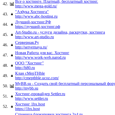
Все о хостинге. Платный, бесплатный хостинг.
42.
http://www.mega-gold.ru/
"Азбука Хостинга"
43.
http://www.abc-hosting.ru
Лучший-хостинг.РФ
44.
https://лучший-хостинг.рф
Art-Studio.ru - услуги дизайна, раскрутки, хостинга
45.
http://www.art-studio.ru
Серверная.Ру
46.
http://servernaya.ru/
Новая Работа для вас. Хостинг
47.
http://www.work-web.narod.ru
ООО "Хостинг"
48.
http://h80.ru
Клан cMepTHble
49.
http://cmepthble.ucoz.com/
MyBB.su - Создать свой бесплатный персональный фор
50.
http://mybb.su
Хостинг-провайдер Settler.ru
51.
http://www.settler.ru
Хостинг 1bx.host
52.
https://1bx.host
Страница блокировки хостинга 2x4.ru