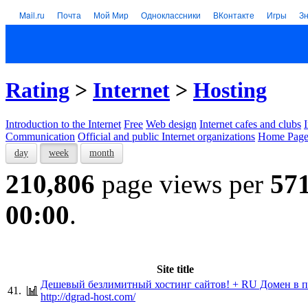
Mail.ru
Почта
Мой Мир
Одноклассники
ВКонтакте
Игры
З
Rating
>
Internet
>
Hosting
Introduction to the Internet
Free
Web design
Internet cafes and clubs
Communication
Official and public Internet organizations
Home Page
day
week
month
210,806
page views per
57
00:00
.
Site title
Дешевый безлимитный хостинг сайтов! + RU Домен в п
41.
http://dgrad-host.com/