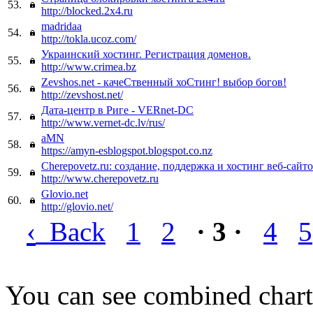
53.
http://blocked.2x4.ru
madridaa
54.
http://tokla.ucoz.com/
Украинский хостинг. Регистрация доменов.
55.
http://www.crimea.bz
Zevshos.net - качеСтвенный хоСтинг! выбор богов!
56.
http://zevshost.net/
Дата-центр в Риге - VERnet-DC
57.
http://www.vernet-dc.lv/rus/
aMN
58.
https://amyn-esblogspot.blogspot.co.nz
Cherepovetz.ru: создание, поддержка и хостинг веб-сайто
59.
http://www.cherepovetz.ru
Glovio.net
60.
http://glovio.net/
‹
Back
1
2
· 3 ·
4
5
You can see combined chart