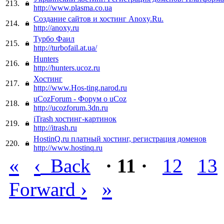
213.
http://www.plasma.co.ua
Создание сайтов и хостинг Anoxy.Ru.
214.
http://anoxy.ru
Турбо Фаил
215.
http://turbofail.at.ua/
Hunters
216.
http://hunters.ucoz.ru
Хостинг
217.
http://www.Hos-ting.narod.ru
uCozForum - Форум о uCoz
218.
http://ucozforum.3dn.ru
iTrash хостинг-картинок
219.
http://itrash.ru
HostinQ.ru платный хостинг, регистрация доменов
220.
http://www.hostinq.ru
«
‹
Back
· 11 ·
12
13
›
»
Forward