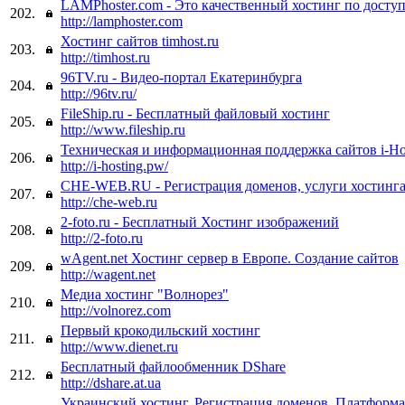
LAMPhoster.com - Это качественный хостинг по досту
202.
http://lamphoster.com
Хостинг сайтов timhost.ru
203.
http://timhost.ru
96TV.ru - Видео-портал Екатеринбурга
204.
http://96tv.ru/
FileShip.ru - Бесплатный файловый хостинг
205.
http://www.fileship.ru
Техническая и информационная поддержка сайтов i-Ho
206.
http://i-hosting.pw/
CHE-WEB.RU - Регистрация доменов, услуги хостинг
207.
http://che-web.ru
2-foto.ru - Бесплатный Хостинг изображений
208.
http://2-foto.ru
wAgent.net Хостинг сервер в Европе. Создание сайтов
209.
http://wagent.net
Медиа хостинг "Волнорез"
210.
http://volnorez.com
Первый крокодильский хостинг
211.
http://www.dienet.ru
Бесплатный файлообменник DShare
212.
http://dshare.at.ua
Украинский хостинг. Регистрация доменов. Платформ