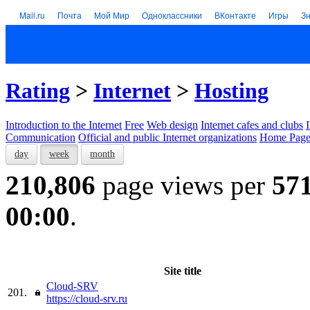
Mail.ru
Почта
Мой Мир
Одноклассники
ВКонтакте
Игры
З
Rating
>
Internet
>
Hosting
Introduction to the Internet
Free
Web design
Internet cafes and clubs
Communication
Official and public Internet organizations
Home Page
day
week
month
210,806
page views per
57
00:00
.
Site title
Cloud-SRV
201.
https://cloud-srv.ru