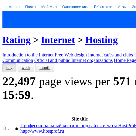
Mail.ru
Почта
Мой Мир
Одноклассники
ВКонтакте
Игры
З
Rating
>
Internet
>
Hosting
Introduction to the Internet
Free
Web design
Internet cafes and clubs
Communication
Official and public Internet organizations
Home Page
day
week
month
22,497
page views per
571
15:59
.
Site title
Профессиональный хостинг под сайты и чаты HostPro
81.
http://www.hostprof.ru