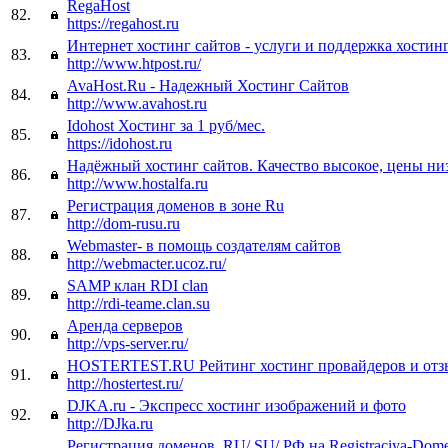
RegaHost
82.
https://regahost.ru
Интернет хостинг сайтов - услуги и поддержка хостин
83.
http://www.htpost.ru/
AvaHost.Ru - Надежный Хостинг Сайтов
84.
http://www.avahost.ru
Idohost Хостинг за 1 руб/мес.
85.
https://idohost.ru
Надёжный хостинг сайтов. Качество высокое, цены ни
86.
http://www.hostalfa.ru
Регистрация доменов в зоне Ru
87.
http://dom-rusu.ru
Webmaster- в помощь создателям сайтов
88.
http://webmacter.ucoz.ru/
SAMP клан RDI clan
89.
http://rdi-teame.clan.su
Аренда серверов
90.
http://vps-server.ru/
HOSTERTEST.RU Рейтинг хостинг провайдеров и от
91.
http://hostertest.ru/
DJKA.ru - Экспресс хостинг изображений и фото
92.
http://DJka.ru
Регистрация доменов .RU/.SU/.РФ на Registraciya-Dome