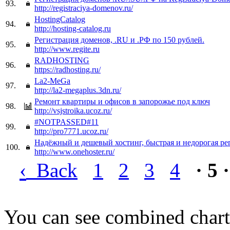
93.
http://registraciya-domenov.ru/
HostingCatalog
94.
http://hosting-catalog.ru
Регистрация доменов, .RU и .РФ по 150 рублей.
95.
http://www.regite.ru
RADHOSTING
96.
https://radhosting.ru/
La2-MeGa
97.
http://la2-megaplus.3dn.ru/
Ремонт квартиры и офисов в запорожье под ключ
98.
http://vsjstroika.ucoz.ru/
#NOTPASSED#11
99.
http://pro7771.ucoz.ru/
Надёжный и дешевый хостинг, быстрая и недорогая ре
100.
http://www.onehoster.ru/
‹
Back
1
2
3
4
· 5 ·
You can see combined chart