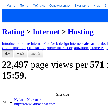
Mail.ru
Почта
Мой Мир
Одноклассники
ВКонтакте
Игры
З
Rating
>
Internet
>
Hosting
Introduction to the Internet
Free
Web design
Internet cafes and clubs
Communication
Official and public Internet organizations
Home Page
day
week
month
22,497
page views per
571
15:59
.
Site title
Кубань Хостинг
61.
http://www.kubanhost.com