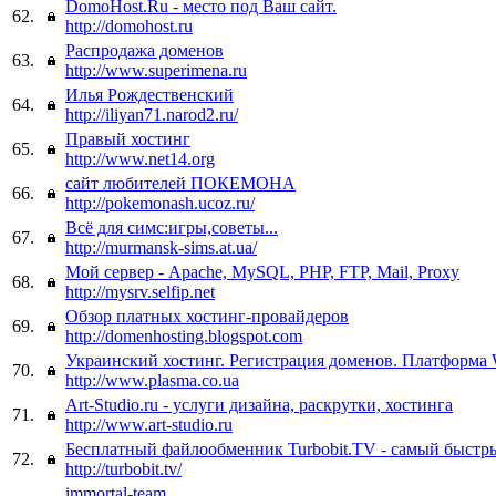
DomoHost.Ru - место под Ваш сайт.
62.
http://domohost.ru
Распродажа доменов
63.
http://www.superimena.ru
Илья Рождественский
64.
http://iliyan71.narod2.ru/
Правый хостинг
65.
http://www.net14.org
сайт любителей ПОКЕМОНА
66.
http://pokemonash.ucoz.ru/
Всё для симс:игры,советы...
67.
http://murmansk-sims.at.ua/
Мой сервер - Apache, MySQL, PHP, FTP, Mail, Proxy
68.
http://mysrv.selfip.net
Обзор платных хостинг-провайдеров
69.
http://domenhosting.blogspot.com
Украинский хостинг. Регистрация доменов. Платформа 
70.
http://www.plasma.co.ua
Art-Studio.ru - услуги дизайна, раскрутки, хостинга
71.
http://www.art-studio.ru
Бесплатный файлообменник Turbobit.TV - самый быстр
72.
http://turbobit.tv/
immortal-team