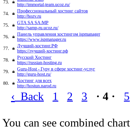
73.
http://immortal-team.ucoz.ru/
Профессиональный хостинг сайтов
74.
http://hozv.ru
GTA SA SA:MP
75.
http://samp-ru.ucoz.ru/
Панель управления хостингом ispmanager
76.
https://www.ispmanager.ru
Лучший-хостинг.РФ
77.
https://лучший-хостинг.рф
Русский Хостинг
78.
https://russian-hosting.ru
Guru-Host - Гуру в сфере хостинг-услуг
79.
http://guru-host.ru/
Хостинг для всех
80.
http://hostun.narod.ru
‹
Back
1
2
3
· 4 ·
5
You can see combined chart