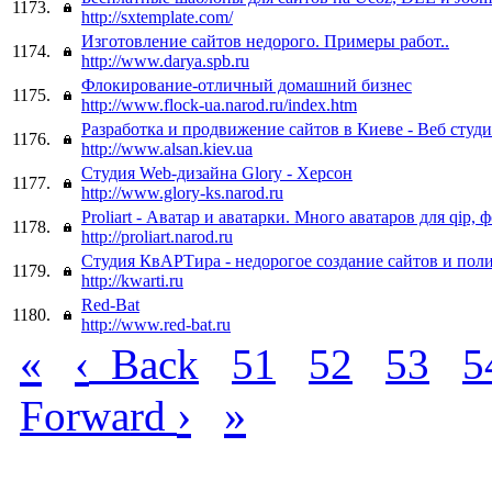
1173.
http://sxtemplate.com/
Изготовление сайтов недорого. Примеры работ..
1174.
http://www.darya.spb.ru
Флокирование-отличный домашний бизнес
1175.
http://www.flock-ua.narod.ru/index.htm
Разработка и продвижение сайтов в Киеве - Веб студи
1176.
http://www.alsan.kiev.ua
Студия Web-дизайна Glory - Херсон
1177.
http://www.glory-ks.narod.ru
Proliart - Аватар и аватарки. Много аватаров для qip, 
1178.
http://proliart.narod.ru
Студия КвАРТира - недорогое создание сайтов и пол
1179.
http://kwarti.ru
Red-Bat
1180.
http://www.red-bat.ru
«
‹
Back
51
52
53
5
›
»
Forward