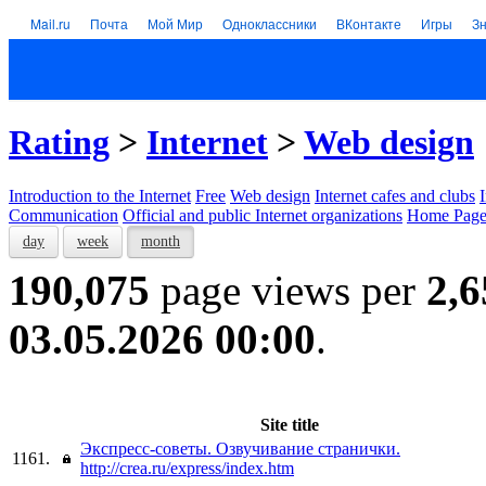
Mail.ru
Почта
Мой Мир
Одноклассники
ВКонтакте
Игры
З
Rating
>
Internet
>
Web design
Introduction to the Internet
Free
Web design
Internet cafes and clubs
Communication
Official and public Internet organizations
Home Page
day
week
month
190,075
page views per
2,6
03.05.2026 00:00
.
Site title
Экспресс-советы. Озвучивание странички.
1161.
http://crea.ru/express/index.htm