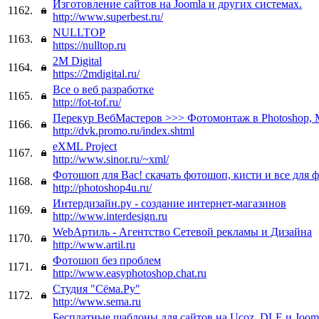
Изготовление сайтов на Joomla и других системах.
1162.
http://www.superbest.ru/
NULLTOP
1163.
https://nulltop.ru
2M Digital
1164.
https://2mdigital.ru/
Все о веб разработке
1165.
http://fot-tof.ru/
Перекур ВебМастеров >>> Фотомонтаж в Photoshop, М
1166.
http://dvk.promo.ru/index.shtml
eXML Project
1167.
http://www.sinor.ru/~xml/
Фотошоп для Вас! скачать фотошоп, кисти и все для 
1168.
http://photoshop4u.ru/
Интердизайн.ру - создание интернет-магазинов
1169.
http://www.interdesign.ru
WebАртиль - Агентство Сетевой рекламы и Дизайна
1170.
http://www.artil.ru
Фотошоп без проблем
1171.
http://www.easyphotoshop.chat.ru
Студия "Сёма.Ру"
1172.
http://www.sema.ru
Бесплатные шаблоны для сайтов на Ucoz, DLE и Joom