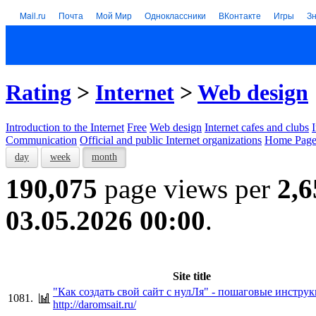
Mail.ru
Почта
Мой Мир
Одноклассники
ВКонтакте
Игры
З
Rating
>
Internet
>
Web design
Introduction to the Internet
Free
Web design
Internet cafes and clubs
Communication
Official and public Internet organizations
Home Page
day
week
month
190,075
page views per
2,6
03.05.2026 00:00
.
Site title
"Как создать свой сайт с нулЛя" - пошаговые инстру
1081.
http://daromsait.ru/