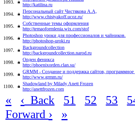
1093.
http://katilina.ru
Персональный сайт Чистякова А.А,
1094.
http://www.chistyakoff.ucoz.ru/
Собственные темы оформления
1095.
http://temaoformlenia.wix.com/stof
Photoshop уроки для профессионалов и чайников.
1096.
http://photoshop-uroki.ru
Backgroundcollection
1097.
http://backgroundcollection.narod.ru
Орден феникса
1098.
http://phoenixorden.clan.su/
GRMM - Создание и поддержка сайтов, программное
1099.
http://www.grmm.ru/
Shadowland by Milady Anett Frozen
1100.
http://anettfrozen.com
«
‹
Back
51
52
53
5
›
»
Forward