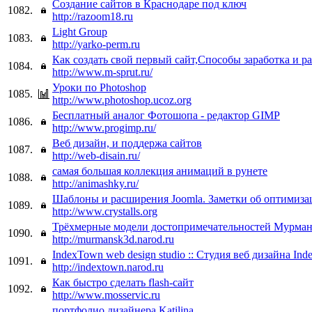
Создание сайтов в Краснодаре под ключ
1082.
http://razoom18.ru
Light Group
1083.
http://yarko-perm.ru
Как создать свой первый сайт,Способы заработка и ра
1084.
http://www.m-sprut.ru/
Уроки по Photoshop
1085.
http://www.photoshop.ucoz.org
Бесплатный аналог Фотошопа - редактор GIMP
1086.
http://www.progimp.ru/
Веб дизайн, и поддержа сайтов
1087.
http://web-disain.ru/
самая большая коллекция анимаций в рунете
1088.
http://animashky.ru/
Шаблоны и расширения Joomla. Заметки об оптимиза
1089.
http://www.crystalls.org
Трёхмерные модели достопримечательностей Мурман
1090.
http://murmansk3d.narod.ru
IndexTown web design studio :: Студия веб дизайна In
1091.
http://indextown.narod.ru
Как быстро сделать flash-сайт
1092.
http://www.mosservic.ru
портфолио дизайнера Katilina