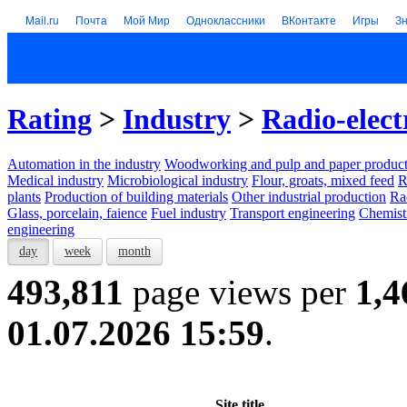
Mail.ru
Почта
Мой Мир
Одноклассники
ВКонтакте
Игры
З
Rating
>
Industry
>
Radio-elect
Automation in the industry
Woodworking and pulp and paper product
Medical industry
Microbiological industry
Flour, groats, mixed feed
R
plants
Production of building materials
Other industrial production
Ra
Glass, porcelain, faience
Fuel industry
Transport engineering
Chemist
engineering
day
week
month
493,811
page views per
1,4
01.07.2026 15:59
.
Site title