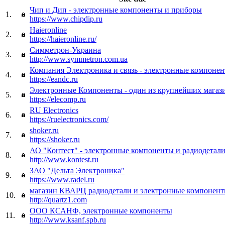
Чип и Дип - электронные компоненты и приборы
1.
https://www.chipdip.ru
Haieronline
2.
https://haieronline.ru/
Симметрон-Украина
3.
http://www.symmetron.com.ua
Компания Электроника и связь - электронные компоне
4.
https://eandc.ru
Электронные Компоненты - один из крупнейших магаз
5.
https://elecomp.ru
RU Electronics
6.
https://ruelectronics.com/
shoker.ru
7.
https://shoker.ru
АО "Контест" - электронные компоненты и радиодетал
8.
http://www.kontest.ru
ЗАО "Дельта Электроника"
9.
https://www.radel.ru
магазин КВАРЦ радиодетали и электронные компонен
10.
http://quartz1.com
ООО КСАНФ, электронные компоненты
11.
http://www.ksanf.spb.ru