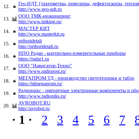
Гео-НДТ {тахеометры, нивелиры, дефектоскопы, тепло
12.
http://www.geo-ndt.ru
ООО ТМК-инжиниринг
13.
http://www.tmking.ru/
МАСТЕР КИТ
14.
http://www.masterkit.ru
priboridetali
15.
http://priboridetali.ru
НПО Радар - контрольно-измерительные приборы
16.
https://radar1.ru
ООО "Навигатор-Техно"
17.
http://www.radiopost.ru/
МЕГАПРОМ ТД - производство светотехники и табло
18.
https://tdmegaprom.ru/
Радионикс - импортные электронные компоненты и обо
19.
http://www.radioniks.ru/
AVROBOT.RU
20.
http://avrobot.ru
· 1 ·
2
3
4
5
6
7