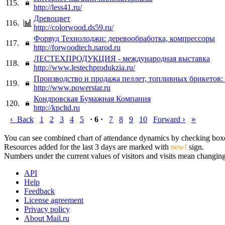
115.
http://less41.ru/
Древоцвет
116.
http://colorwood.ds59.ru/
Форвуд Технолоджи: деревообработка, компрессоры
117.
http://forwoodtech.narod.ru
ЛЕСТЕХПРОДУКЦИЯ - международная выставка
118.
http://www.lestechprodukzia.ru/
Производство и продажа пеллет, топливных брикетов: 
119.
http://www.powerstar.ru
Кондровская Бумажная Компания
120.
http://kpcltd.ru
‹
›
»
Back
1
2
3
4
5
· 6 ·
7
8
9
10
Forward
You can see combined chart of attendance dynamics by checking boxes 
Resources added for the last 3 days are marked with
new!
sign.
Numbers under the current values of visitors and visits mean changings
API
Help
Feedback
License agreement
Privacy policy
About Mail.ru