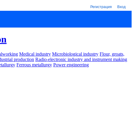
Регистрация
Вход
on
alworking
Medical industry
Microbiological industry
Flour, groats,
dustrial production
Radio-electronic industry and instrument making
tallurgy
Ferrous metallurgy
Power engineering