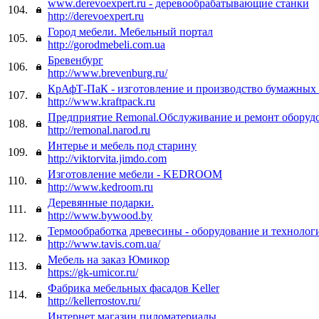
www.derevoexpert.ru - деревообрабатывающие станки
104.
http://derevoexpert.ru
Город мебели. Мебельный портал
105.
http://gorodmebeli.com.ua
Бревенбург
106.
http://www.brevenburg.ru/
КрАфТ-ПаК - изготовление и производство бумажных 
107.
http://www.kraftpack.ru
Предприятие Remonal.Обслуживание и ремонт оборудо
108.
http://remonal.narod.ru
Интерье и мебель под старину
109.
http://viktorvita.jimdo.com
Изготовление мебели - KEDROOM
110.
http://www.kedroom.ru
Деревянные подарки.
111.
http://www.bywood.by
Термообработка древесины - оборудование и технолог
112.
http://www.tavis.com.ua/
Мебель на заказ Юмикор
113.
https://gk-umicor.ru/
Фабрика мебельных фасадов Keller
114.
http://kellerrostov.ru/
Интернет магазин пиломатериалы