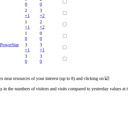
0
0
2
3
+1
+2
1
2
+1
+2
1
0
0
0
PowerStar
3
3
+1
+1
3
3
0
0
near resources of your interest (up to 8) and clicking on
 in the numbers of visitors and visits compared to yesterday values at 