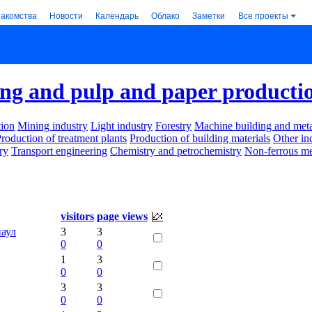
накомства
Новости
Календарь
Облако
Заметки
Все проекты
g and pulp and paper producti
ion
Mining industry
Light industry
Forestry
Machine building and met
roduction of treatment plants
Production of building materials
Other in
ry
Transport engineering
Chemistry and petrochemistry
Non-ferrous me
visitors
page views
наул
3
3
0
0
1
3
0
0
3
3
0
0