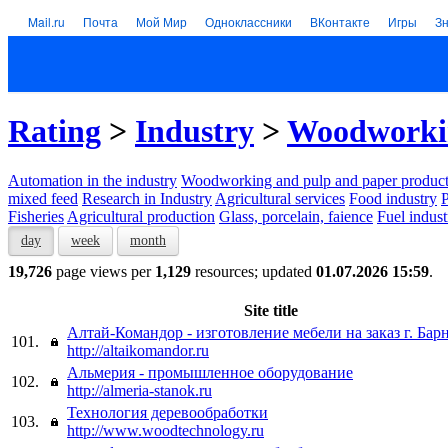
Mail.ru
Почта
Мой Мир
Одноклассники
ВКонтакте
Игры
З
Rating
>
Industry
>
Woodworkin
Automation in the industry
Woodworking and pulp and paper product
mixed feed
Research in Industry
Agricultural services
Food industry
P
Fisheries
Agricultural production
Glass, porcelain, faience
Fuel indust
day
week
month
19,726
page views per
1,129
resources; updated
01.07.2026 15:59
.
Site title
Алтай-Командор - изготовление мебели на заказ г. Бар
101.
http://altaikomandor.ru
Альмерия - промышленное оборудование
102.
http://almeria-stanok.ru
Технология деревообработки
103.
http://www.woodtechnology.ru