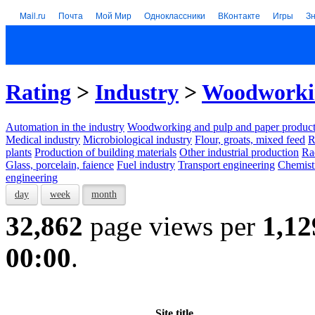
Mail.ru
Почта
Мой Мир
Одноклассники
ВКонтакте
Игры
З
Rating
>
Industry
>
Woodworkin
Automation in the industry
Woodworking and pulp and paper product
Medical industry
Microbiological industry
Flour, groats, mixed feed
R
plants
Production of building materials
Other industrial production
Ra
Glass, porcelain, faience
Fuel industry
Transport engineering
Chemist
engineering
day
week
month
32,862
page views per
1,12
00:00
.
Site title