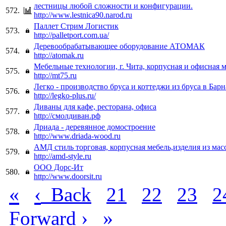
лестницы любой сложности и конфигурации.
572.
http://www.lestnica90.narod.ru
Паллет Стрим Логистик
573.
http://palletport.com.ua/
Деревообрабатывающее оборудование АТОМАК
574.
http://atomak.ru
Мебельные технологии, г. Чита, корпусная и офисная 
575.
http://mt75.ru
Легко - производство бруса и коттеджи из бруса в Барн
576.
http://legko-plus.ru/
Диваны для кафе, ресторана, офиса
577.
http://смолдиван.рф
Дриада - деревянное домостроение
578.
http://www.driada-wood.ru
АМД стиль торговая, корпусная мебель,изделия из мас
579.
http://amd-style.ru
ООО Дорс-Ит
580.
http://www.doorsit.ru
«
‹
Back
21
22
23
2
›
»
Forward