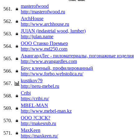
masterofwood
561.
http://masterofwood.ru
ArchHouse
562.
http://www.archhouse.ru
JUlAN (indastrial wood, lumber)
563.
http://julan.name
ООО Станко Премьер
564.
http://www.md250.com
АвангардЛес - пиломатериалы, погонажные изделия
565.
http://www.avangardles.com
Брус клееный, профилированный
566.
http://www.forbo.webstolica.ru/
kustikov79
567.
http://neru-mebel.ru
Cribi
568.
https://cribi.ru/
MBEL-MAN
569.
http://www.mebel-man.kz
ООО ?СЗСК?
570.
http://makesrub.ru
MaxKeen
571.
https://maxkeen.ru/