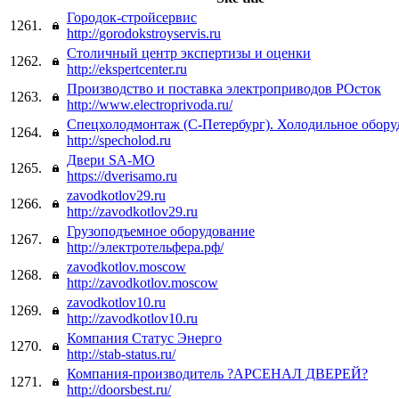
Городок-стройсервис
1261.
http://gorodokstroyservis.ru
Столичный центр экспертизы и оценки
1262.
http://ekspertcenter.ru
Производство и поставка электроприводов РОсток
1263.
http://www.electroprivoda.ru/
Спецхолодмонтаж (С-Петербург). Холодильное обору
1264.
http://specholod.ru
Двери SA-MO
1265.
https://dverisamo.ru
zavodkotlov29.ru
1266.
http://zavodkotlov29.ru
Грузоподъемное оборудование
1267.
http://электротельфера.рф/
zavodkotlov.moscow
1268.
http://zavodkotlov.moscow
zavodkotlov10.ru
1269.
http://zavodkotlov10.ru
Компания Статус Энерго
1270.
http://stab-status.ru/
Компания-производитель ?АРСЕНАЛ ДВЕРЕЙ?
1271.
http://doorsbest.ru/