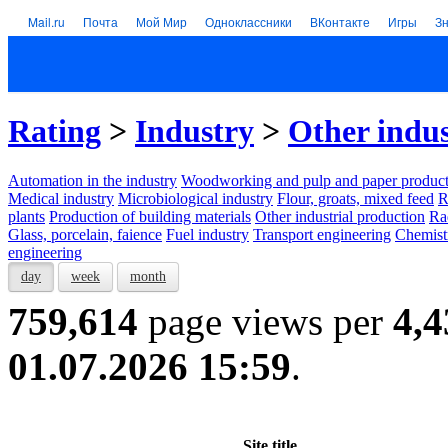
Mail.ru
Почта
Мой Мир
Одноклассники
ВКонтакте
Игры
З
Rating
>
Industry
>
Other indus
Automation in the industry
Woodworking and pulp and paper product
Medical industry
Microbiological industry
Flour, groats, mixed feed
R
plants
Production of building materials
Other industrial production
Ra
Glass, porcelain, faience
Fuel industry
Transport engineering
Chemist
engineering
day
week
month
759,614
page views per
4,4
01.07.2026 15:59
.
Site title