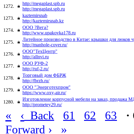
http://megaplast.spb.ru
1272.
http://megaplast.spb.ru
kaztemirsnab
1273.
http://kaztemirsnab.kz
ООО ?Вега?
1274.
http://www.upakovka178.ru
Литейное производство в Китае: крышки для люков ч
1275.
http://manhole-cover.ru/
ООО"ТехЦентр"
1276.
http://allnvi.ru
ООО РУФ-2
1277.
http://ruf-2.ru/
Торговый дом ФБРЖ
1278.
http://fbrzh.ru/
ООО "Энерготехпром"
1279.
https://www.oxy-air.ru/
Изготовление корпусной мебели на заказ, продажа 
1280.
http://prometey29.ru/
«
‹
Back
61
62
63
·
›
»
Forward