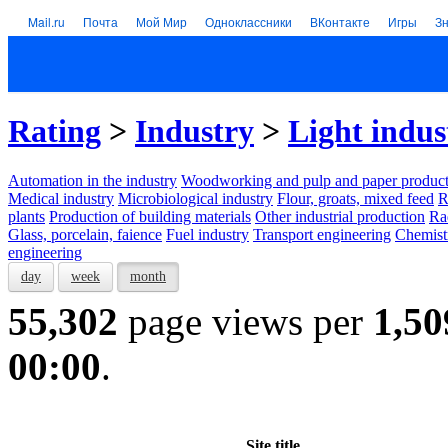
Mail.ru
Почта
Мой Мир
Одноклассники
ВКонтакте
Игры
З
Rating
>
Industry
>
Light indus
Automation in the industry
Woodworking and pulp and paper product
Medical industry
Microbiological industry
Flour, groats, mixed feed
R
plants
Production of building materials
Other industrial production
Ra
Glass, porcelain, faience
Fuel industry
Transport engineering
Chemist
engineering
day
week
month
55,302
page views per
1,50
00:00
.
Site title