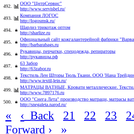
ООО "ЦнтрСервис"
492.
http://www.servisbel.ru/
Компания ЛОГОС
493.
http://logosmsk.ru/
Шарлиз трикотаж оптом
494.
http://sharlize.ru
Официальный сайт кожгалантерейной фабрики "Варва
495.
http://barbarabags.ru
Рукавицы, перчатки, спецодежда, репираторы
496.
http://рукавицы.рф
63 Забор
497.
http://63zabor.ru
Текстиль Лен Шторы Тюль Ткани. ООО 'Нана Трейдинг
498.
http://www.textil-lein.ru/
МАТРАЦЫ ВАТНЫЕ, Кровати металлические. Текстил
499.
http://www.7897176.ru
ООО "Снега Лета" производство матраци, матрасы ва
500.
http://snegaleta.narod.ru/
«
‹
Back
21
22
23
2
›
»
Forward