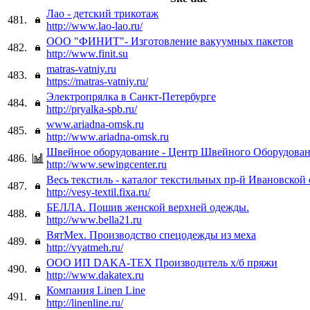
Лао - детский трикотаж
481.
http://www.lao-lao.ru/
ООО "ФИНИТ"- Изготовление вакуумных пакетов
482.
http://www.finit.su
matras-vatniy.ru
483.
https://matras-vatniy.ru/
Электропрялка в Санкт-Петербурге
484.
http://pryalka-spb.ru/
www.ariadna-omsk.ru
485.
http://www.ariadna-omsk.ru
Швейное оборудование - Центр Швейного Оборудова
486.
http://www.sewingcenter.ru
Весь текстиль - каталог текстильных пр-й Ивановской 
487.
http://vesy-textil.fixa.ru/
БЕЛЛА. Пошив женской верхней одежды.
488.
http://www.bella21.ru
ВятМех. Производство спецодежды из меха
489.
http://vyatmeh.ru/
ООО ИП DAKA-TEX Производитель х/б пряжи
490.
http://www.dakatex.ru
Компания Linen Line
491.
http://linenline.ru/