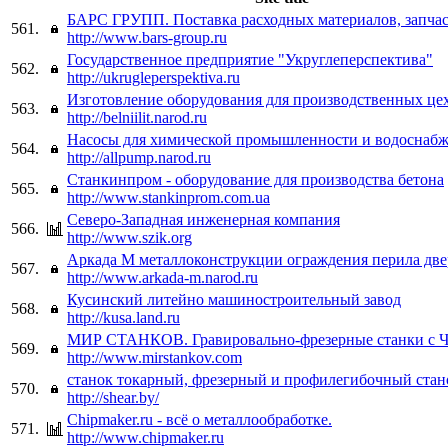
БАРС ГРУПП. Поставка расходных материалов, запчас
561.
http://www.bars-group.ru
Государственное предприятие "Укруглеперспектива"
562.
http://ukrugleperspektiva.ru
Изготовление оборудования для производственных це
563.
http://belniilit.narod.ru
Насосы для химической промышленности и водоснаб
564.
http://allpump.narod.ru
Станкинпром - оборудование для производства бетона
565.
http://www.stankinprom.com.ua
Северо-Западная инженерная компания
566.
http://www.szik.org
Аркада М металлоконструкции ограждения перила две
567.
http://www.arkada-m.narod.ru
Кусинский литейно машиностроительный завод
568.
http://kusa.land.ru
МИР СТАНКОВ. Гравировально-фрезерные станки с 
569.
http://www.mirstankov.com
станок токарный, фрезерный и профилегибочный стано
570.
http://shear.by/
Chipmaker.ru - всё о металлообработке.
571.
http://www.chipmaker.ru