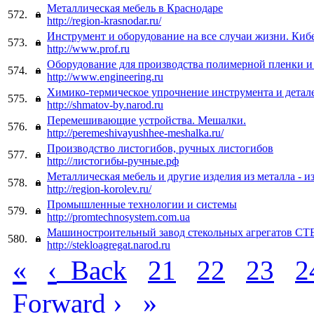
Металлическая мебель в Краснодаре
572.
http://region-krasnodar.ru/
Инструмент и оборудование на все случаи жизни. Киб
573.
http://www.prof.ru
Оборудование для производства полимерной пленки и
574.
http://www.engineering.ru
Химико-термическое упрочнение инструмента и дета
575.
http://shmatov-by.narod.ru
Перемешивающие устройства. Мешалки.
576.
http://peremeshivayushhee-meshalka.ru/
Производство листогибов, ручных листогибов
577.
http://листогибы-ручные.рф
Металлическая мебель и другие изделия из металла - и
578.
http://region-korolev.ru/
Промышленные технологии и системы
579.
http://promtechnosystem.com.ua
Машиностроительный завод стекольных агрегатов 
580.
http://stekloagregat.narod.ru
«
‹
Back
21
22
23
2
›
»
Forward