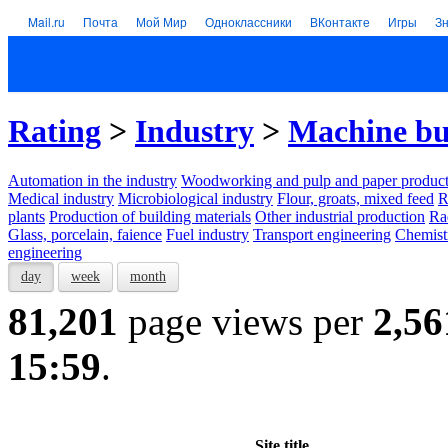
Mail.ru
Почта
Мой Мир
Одноклассники
ВКонтакте
Игры
З
Rating
>
Industry
>
Machine bu
Automation in the industry
Woodworking and pulp and paper product
Medical industry
Microbiological industry
Flour, groats, mixed feed
R
plants
Production of building materials
Other industrial production
Ra
Glass, porcelain, faience
Fuel industry
Transport engineering
Chemist
engineering
day
week
month
81,201
page views per
2,56
15:59
.
Site title