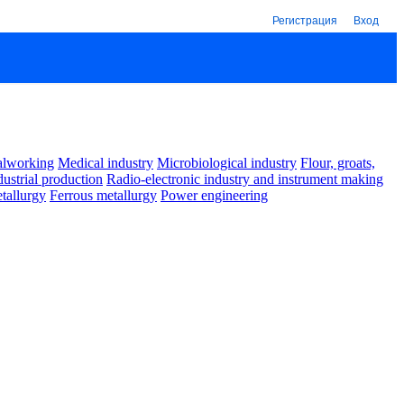
Регистрация
Вход
alworking
Medical industry
Microbiological industry
Flour, groats,
dustrial production
Radio-electronic industry and instrument making
tallurgy
Ferrous metallurgy
Power engineering