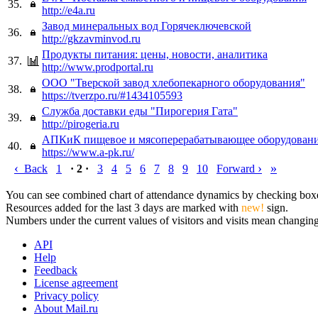
35.
http://e4a.ru
Завод минеральных вод Горячеключевской
36.
http://gkzavminvod.ru
Продукты питания: цены, новости, аналитика
37.
http://www.prodportal.ru
ООО "Тверской завод хлебопекарного оборудования"
38.
https://tverzpo.ru/#1434105593
Служба доставки еды "Пирогерия Гата"
39.
http://pirogeria.ru
АПКиК пищевое и мясоперерабатывающее оборудован
40.
https://www.a-pk.ru/
‹
›
»
Back
1
· 2 ·
3
4
5
6
7
8
9
10
Forward
You can see combined chart of attendance dynamics by checking boxes 
Resources added for the last 3 days are marked with
new!
sign.
Numbers under the current values of visitors and visits mean changings
API
Help
Feedback
License agreement
Privacy policy
About Mail.ru