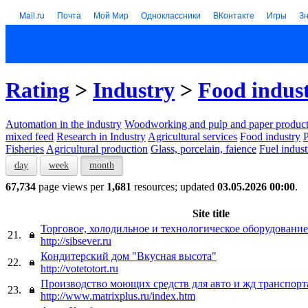
Mail.ru
Почта
Мой Мир
Одноклассники
ВКонтакте
Игры
З
Rating
>
Industry
>
Food indus
Automation in the industry
Woodworking and pulp and paper product
mixed feed
Research in Industry
Agricultural services
Food industry
P
Fisheries
Agricultural production
Glass, porcelain, faience
Fuel indust
day
week
month
67,734
page views per
1,681
resources; updated
03.05.2026 00:00
.
Site title
Торговое, холодильное и технологическое оборудование
21.
http://sibsever.ru
Кондитерский дом "Вкусная высота"
22.
http://votetotort.ru
Производство моющих средств для авто и жд транспорт
23.
http://www.matrixplus.ru/index.htm