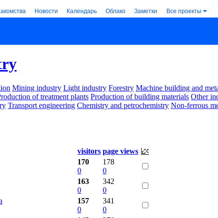
накомства
Новости
Календарь
Облако
Заметки
Все проекты
try
ion
Mining industry
Light industry
Forestry
Machine building and met
roduction of treatment plants
Production of building materials
Other in
ry
Transport engineering
Chemistry and petrochemistry
Non-ferrous me
visitors
page views
170
178
0
0
163
342
0
0
а
157
341
0
0