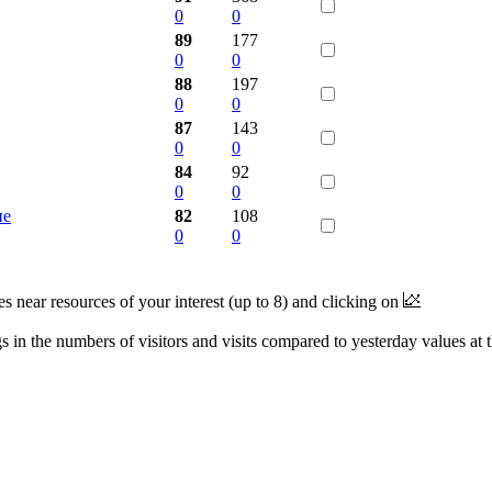
0
0
89
177
0
0
88
197
0
0
87
143
0
0
84
92
0
0
ие
82
108
0
0
near resources of your interest (up to 8) and clicking on
 in the numbers of visitors and visits compared to yesterday values at 