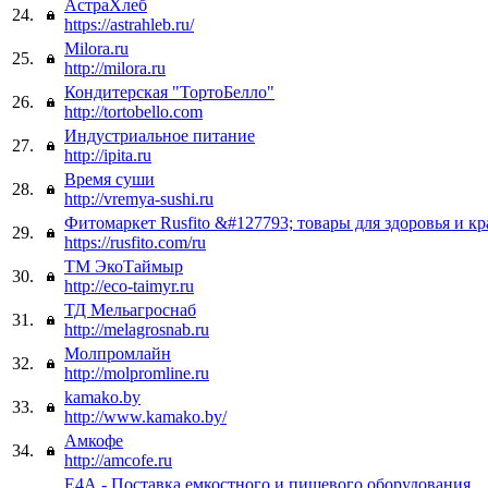
АстраХлеб
24.
https://astrahleb.ru/
Milora.ru
25.
http://milora.ru
Кондитерская "ТортоБелло"
26.
http://tortobello.com
Индустриальное питание
27.
http://ipita.ru
Время суши
28.
http://vremya-sushi.ru
Фитомаркет Rusfito &#127793; товары для здоровья и к
29.
https://rusfito.com/ru
ТМ ЭкоТаймыр
30.
http://eco-taimyr.ru
ТД Мельагроснаб
31.
http://melagrosnab.ru
Молпромлайн
32.
http://molpromline.ru
kamako.by
33.
http://www.kamako.by/
Амкофе
34.
http://amcofe.ru
E4А - Поставка емкостного и пищевого оборудования