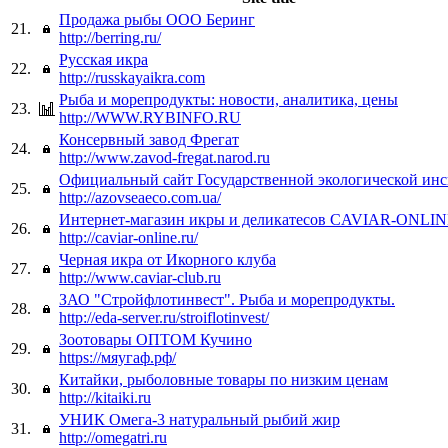
Продажа рыбы ООО Беринг
21.
http://berring.ru/
Русская икра
22.
http://russkayaikra.com
Рыба и морепродукты: новости, аналитика, цены
23.
http://WWW.RYBINFO.RU
Консервный завод Фрегат
24.
http://www.zavod-fregat.narod.ru
Официальный сайт Государственной экологической ин
25.
http://azovseaeco.com.ua/
Интернет-магазин икры и деликатесов CAVIAR-ONLI
26.
http://caviar-online.ru/
Черная икра от Икорного клуба
27.
http://www.caviar-club.ru
ЗАО "Стройфлотинвест". Рыба и морепродукты.
28.
http://eda-server.ru/stroiflotinvest/
Зоотовары ОПТОМ Кучино
29.
https://мяугаф.рф/
Китайки, рыболовные товары по низким ценам
30.
http://kitaiki.ru
УНИК Омега-3 натуральный рыбий жир
31.
http://omegatri.ru