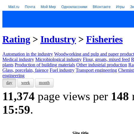
Mail.ru
Почта
Мой Мир
Одноклассники
ВКонтакте
Игры
З
Rating
>
Industry
>
Fisheries
Automation in the industry
Woodworking and pulp and paper product
Medical industry
Microbiological industry
Flour, groats, mixed feed
R
plants
Production of building materials
Other industrial production
Ra
Glass, porcelain, faience
Fuel industry
Transport engineering
Chemist
engineering
day
week
month
11,374
page views per
148
15:59
.
Site title