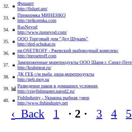
Фишарт
32.
http://fishart.am/
Прикормка МИНЕНКО
33.
http://prikormka.com
RusNevod
34.
http://www.rusnevod.com/
ООО Торговый дом "Дед Щукарь"
35.
http://ded-schukar.ru
mr.OSETROFF - Ржевский рыбоводный комплекс
36.
http://mrosetroff.com
Замороженные морепродукты ООО Шарм г. Санкт-Пете
37.
http://krabmeat.ru/
ДК ГЕБ с/м рыба ,икра,морепродукты
38.
http://geb.moy.su
Разведение раков в домашних условиях
39.
http://crayfishmaster.narod2.ru/
FishIndustry - Украина рыбная +мир
40.
http://www.fishindustry.net
‹
Back
1
· 2 ·
3
4
5