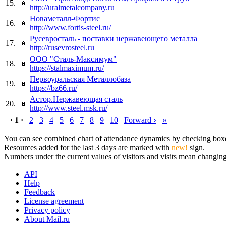
15.
http://uralmetalcompany.ru
Новаметалл-Фортис
16.
http://www.fortis-steel.ru/
Русевросталь - поставки нержавеющего металла
17.
http://rusevrosteel.ru
ООО "Сталь-Максимум"
18.
https://stalmaximum.ru/
Первоуральская Металлобаза
19.
https://bz66.ru/
Астор.Нержавеющая сталь
20.
http://www.steel.msk.ru/
›
»
· 1 ·
2
3
4
5
6
7
8
9
10
Forward
You can see combined chart of attendance dynamics by checking boxes 
Resources added for the last 3 days are marked with
new!
sign.
Numbers under the current values of visitors and visits mean changings
API
Help
Feedback
License agreement
Privacy policy
About Mail.ru