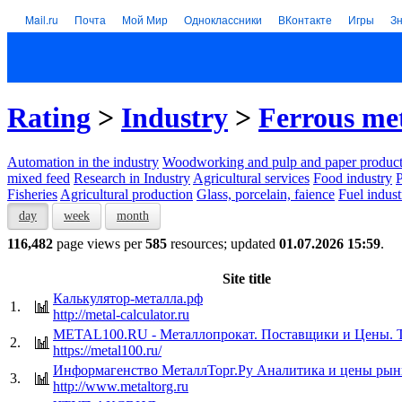
Mail.ru
Почта
Мой Мир
Одноклассники
ВКонтакте
Игры
З
Rating
>
Industry
>
Ferrous me
Automation in the industry
Woodworking and pulp and paper product
mixed feed
Research in Industry
Agricultural services
Food industry
P
Fisheries
Agricultural production
Glass, porcelain, faience
Fuel indust
day
week
month
116,482
page views per
585
resources; updated
01.07.2026 15:59
.
Site title
Калькулятор-металла.рф
1.
http://metal-calculator.ru
METAL100.RU - Металлопрокат. Поставщики и Цены. 
2.
https://metal100.ru/
Информагенство МеталлТорг.Ру Аналитика и цены рын
3.
http://www.metaltorg.ru