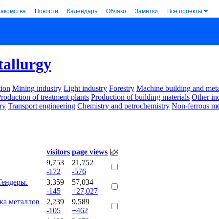
накомства
Новости
Календарь
Облако
Заметки
Все проекты
tallurgy
ion
Mining industry
Light industry
Forestry
Machine building and met
roduction of treatment plants
Production of building materials
Other in
ry
Transport engineering
Chemistry and petrochemistry
Non-ferrous me
visitors
page views
9,753
21,752
-172
-576
Тендеры.
3,359
57,034
-145
+27,027
ка металлов
2,239
9,589
-105
+462