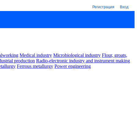
Регистрация
Вход
alworking
Medical industry
Microbiological industry
Flour, groats,
dustrial production
Radio-electronic industry and instrument making
tallurgy
Ferrous metallurgy
Power engineering