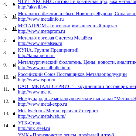
ЧТУП АКСВИЛ: оптовая и розничная продажа металло
4.
http://aksvil.by/
Металлоснабжение и сбыт: Новости, Журнал, Справочн
5.
http://www.metalinfo.ru
МЕТАПРОМ - торгово-промышленный портал
6.
http://www.metaprom.ru
Металлоторговая Система MetalSea
7.
http://www.metalsea.ru
КУНА, Группа Предприятий
8.
http://kuna-perm.ru
Металлургический бюллетень. Цены, новости, аналитик
9.
http://www.metalbulletin.ru
Российский Союз Поставщиков Металлопродукции
10.
http://www.rspm.ru
ОАО "МЕТАЛЛСЕРВИС" - крупнейший поставщик мета
11.
http://www.mc.ru
Международные металлургические выставки "Металл-
12.
http://www.metal-expo.ru
Metalweb.ru - Металлургия в Интернет
13.
http://www.metalweb.ru/
УТК-Сталь
14.
http://utk-steel.ru
УМК - Производство ленты, профилей и труб