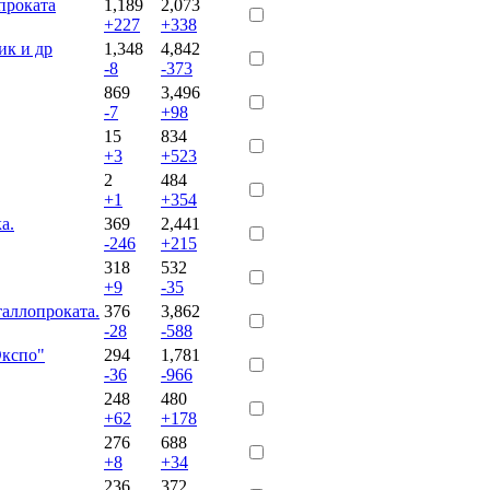
проката
1,189
2,073
+227
+338
ик и др
1,348
4,842
-8
-373
869
3,496
-7
+98
15
834
+3
+523
2
484
+1
+354
а.
369
2,441
-246
+215
318
532
+9
-35
ллопроката.
376
3,862
-28
-588
Экспо"
294
1,781
-36
-966
248
480
+62
+178
276
688
+8
+34
236
372