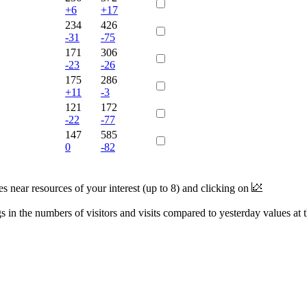
+6
+17
234
426
-31
-75
171
306
-23
-26
175
286
+11
-3
121
172
-22
-77
147
585
0
-82
near resources of your interest (up to 8) and clicking on
 in the numbers of visitors and visits compared to yesterday values at 