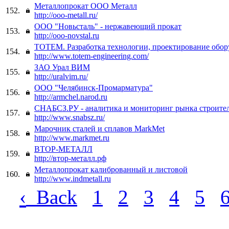
Металлопрокат ООО Металл
152.
http://ooo-metall.ru/
ООО "Новьсталь" - нержавеющий прокат
153.
http://ooo-novstal.ru
ТОТЕМ. Разработка технологии, проектирование обор
154.
http://www.totem-engineering.com/
ЗАО Урал ВИМ
155.
http://uralvim.ru/
ООО "Челябинск-Промарматура"
156.
http://armchel.narod.ru
СНАБСЗ.РУ - аналитика и мониторинг рынка строите
157.
http://www.snabsz.ru/
Марочник сталей и сплавов MarkMet
158.
http://www.markmet.ru
ВТОР-МЕТАЛЛ
159.
http://втор-металл.рф
Металлопрокат калиброванный и листовой
160.
http://www.indmetall.ru
‹
Back
1
2
3
4
5