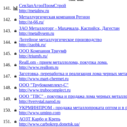
СевЗапАгроПромСтрой
141.
http://metalnw.ru
Металлургическая компания Регион
142.
http://st-66.ru/
ЗАО Металлоторг - Махачкала, Каспийск, Дагестан
143.
http://metallvsem.ru
Литейное металлургическое производство
144.
http://zaobk.ru/
ООО Компания Триумф
145.
http://triumfs.ru/
RealLom - прием металлолома, покупка лома.
146.
http://www.reallom.ru
Заготовка, переработка и реализация лома черных мет
147.
http://www.mart-chermet.ru
ООО "Трубокомплект-С"
148.
http://www.trubocomplect.ru
ООО "ТВС" - покупка и продажа лома черных металл
149.
http://tvervstal.narod.ru
УКРМИНПРОМ - продажа металлопроката оптом и в 
150.
http://www.uminp.com
АОЗТ Карбо и Крепь
151.
http://www.carbokrep.donetsk.ua/