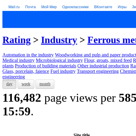
Mail.ru
Почта
Мой Мир
Одноклассники
ВКонтакте
Игры
З
Rating
>
Industry
>
Ferrous me
Automation in the industry
Woodworking and pulp and paper product
Medical industry
Microbiological industry
Flour, groats, mixed feed
R
plants
Production of building materials
Other industrial production
Ra
Glass, porcelain, faience
Fuel industry
Transport engineering
Chemist
engineering
day
week
month
116,482
page views per
58
15:59
.
Site title