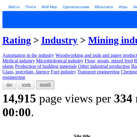
Mail.ru
Почта
Мой Мир
Одноклассники
ВКонтакте
Игры
З
Rating
>
Industry
>
Mining ind
Automation in the industry
Woodworking and pulp and paper product
Medical industry
Microbiological industry
Flour, groats, mixed feed
R
plants
Production of building materials
Other industrial production
Ra
Glass, porcelain, faience
Fuel industry
Transport engineering
Chemist
engineering
day
week
month
14,915
page views per
334
00:00
.
Site title