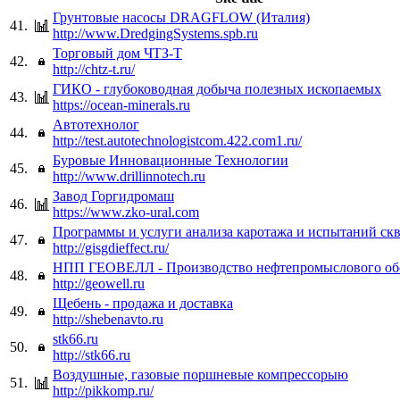
Грунтовые насосы DRAGFLOW (Италия)
41.
http://www.DredgingSystems.spb.ru
Торговый дом ЧТЗ-Т
42.
http://chtz-t.ru/
ГИКО - глубоководная добыча полезных ископаемых
43.
https://ocean-minerals.ru
Автотехнолог
44.
http://test.autotechnologistcom.422.com1.ru/
Буровые Инновационные Технологии
45.
http://www.drillinnotech.ru
Завод Горгидромаш
46.
https://www.zko-ural.com
Программы и услуги анализа каротажа и испытаний ск
47.
http://gisgdieffect.ru/
НПП ГЕОВЕЛЛ - Производство нефтепромыслового об
48.
http://geowell.ru
Щебень - продажа и доставка
49.
http://shebenavto.ru
stk66.ru
50.
http://stk66.ru
Воздушные, газовые поршневые компрессорыю
51.
http://pikkomp.ru/