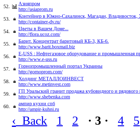
Азияпром
52.
http://asiaprom.ru
Контейнер в Южно-Сахалинск, Магадан, Владивосток, 
53.
http://container-dv.ru/
Цветы в Вашем Доме...
54.
http://flora.ucoz.com/
Барит. Концентрат баритовый КБ-3, КБ-6.
55.
http://www.barit.boxmail.biz
E-USS : Нефтегазовое оборудование и промышленная п
56.
http://www.e-uss.ru
Горнопромышленный портал Украины
57.
http://gornoprom.com/
Холдинг МЕТАЛЛОИНВЕСТ
58.
http://www.metinvest.com
ГП Уральский гранит продажа кубовидного и рядового
59.
http://www.shebenka.com
ампир кухни спб
60.
http://ampir-kuhni.ru
‹
Back
1
2
· 3 ·
4
5