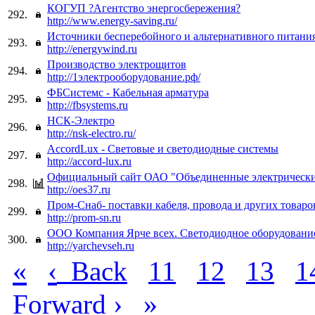
КОГУП ?Агентство энергосбережения?
292.
http://www.energy-saving.ru/
Источники бесперебойного и альтернативного питани
293.
http://energywind.ru
Производство электрощитов
294.
http://1электрооборудование.рф/
ФБСистемс - Кабельная арматура
295.
http://fbsystems.ru
НСК-Электро
296.
http://nsk-electro.ru/
AccordLux - Световые и светодиодные системы
297.
http://accord-lux.ru
Официальный сайт ОАО "Объединенные электрически
298.
http://oes37.ru
Пром-Снаб- поставки кабеля, провода и других товаро
299.
http://prom-sn.ru
ООО Компания Ярче всех. Светодиодное оборудовани
300.
http://yarchevseh.ru
«
‹
Back
11
12
13
1
›
»
Forward