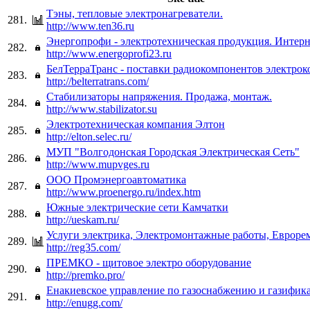
Тэны, тепловые электронагреватели.
281.
http://www.ten36.ru
Энергопрофи - электротехническая продукция. Интерн
282.
http://www.energoprofi23.ru
БелТерраТранс - поставки радиокомпонентов электро
283.
http://belterratrans.com/
Стабилизаторы напряжения. Продажа, монтаж.
284.
http://www.stabilizator.su
Электротехническая компания Элтон
285.
http://elton.selec.ru/
МУП "Волгодонская Городская Электрическая Сеть"
286.
http://www.mupvges.ru
ООО Промэнергоавтоматика
287.
http://www.proenergo.ru/index.htm
Южные электрические сети Камчатки
288.
http://ueskam.ru/
Услуги электрика, Электромонтажные работы, Еврор
289.
http://reg35.com/
ПРЕМКО - щитовое электро оборудование
290.
http://premko.pro/
Енакиевское управление по газоснабжению и газифик
291.
http://enugg.com/