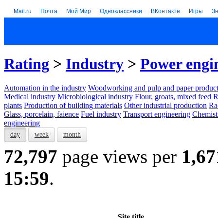
Mail.ru
Почта
Мой Мир
Одноклассники
ВКонтакте
Игры
З
Rating
>
Industry
>
Power engi
Automation in the industry
Woodworking and pulp and paper product
Medical industry
Microbiological industry
Flour, groats, mixed feed
R
plants
Production of building materials
Other industrial production
Ra
Glass, porcelain, faience
Fuel industry
Transport engineering
Chemist
engineering
day
week
month
72,797
page views per
1,67
15:59
.
Site title