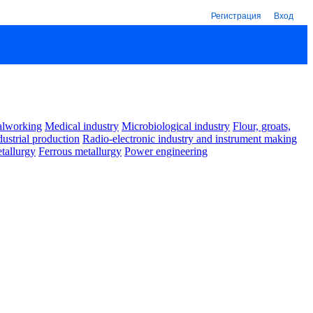
Регистрация
Вход
alworking
Medical industry
Microbiological industry
Flour, groats,
dustrial production
Radio-electronic industry and instrument making
tallurgy
Ferrous metallurgy
Power engineering