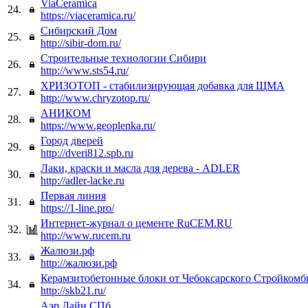
ViaCeramica
24.
https://viaceramica.ru/
Сибирский Дом
25.
http://sibir-dom.ru/
Строительные технологии Сибири
26.
http://www.sts54.ru/
ХРИЗОТОП - стабилизирующая добавка для ЩМА
27.
http://www.chryzotop.ru/
АНИКОМ
28.
https://www.geoplenka.ru/
Город дверей
29.
http://dveri812.spb.ru
Лаки, краски и масла для дерева - ADLER
30.
http://adler-lacke.ru
Первая линия
31.
https://1-line.pro/
Интернет-журнал о цементе RuCEM.RU
32.
http://www.rucem.ru
Жалюзи.рф
33.
http://жалюзи.рф
Керамзитобетонные блоки от Чебоксарского Стройкомб
34.
http://skb21.ru/
Аэр Лайн СПб