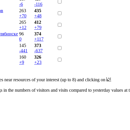
-6
-116
ов
263
435
+70
+48
265
412
+12
+79
елябинске
96
374
0
+117
145
373
-441
-637
160
326
+9
+23
near resources of your interest (up to 8) and clicking on
 in the numbers of visitors and visits compared to yesterday values at 