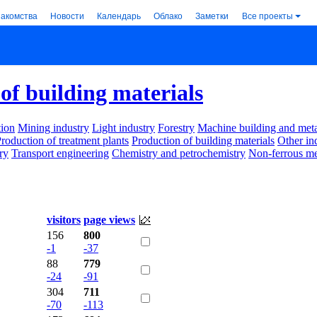
накомства
Новости
Календарь
Облако
Заметки
Все проекты
of building materials
ion
Mining industry
Light industry
Forestry
Machine building and met
roduction of treatment plants
Production of building materials
Other in
ry
Transport engineering
Chemistry and petrochemistry
Non-ferrous me
visitors
page views
156
800
-1
-37
88
779
-24
-91
304
711
-70
-113