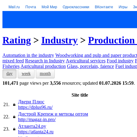
Mail.ru
Почта
Мой Мир
Одноклассники
ВКонтакте
Игры
З
Rating
>
Industry
>
Production 
Automation in the industry
Woodworking and pulp and paper product
mixed feed
Research in Industry
Agricultural services
Food industry
P
Fisheries
Agricultural production
Glass, porcelain, faience
Fuel indust
day
week
month
101,471
page views per
3,556
resources; updated
01.07.2026 15:59
.
Site title
Двери Плюс
21.
https://dplus96.ru/
Дистрой Крепеж и метизы оптом
22.
http://magaz-in.pro/
Атланта24.ру
23.
https://atlanta24.ru