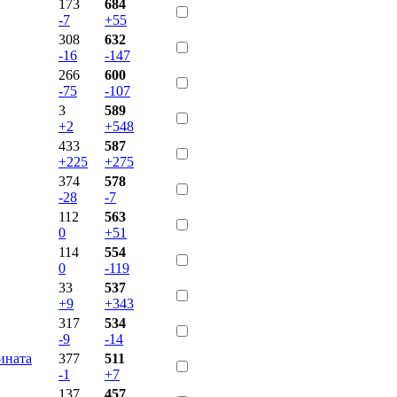
173
684
-7
+55
308
632
-16
-147
266
600
-75
-107
3
589
+2
+548
433
587
+225
+275
374
578
-28
-7
112
563
0
+51
114
554
0
-119
33
537
+9
+343
317
534
-9
-14
ината
377
511
-1
+7
137
457