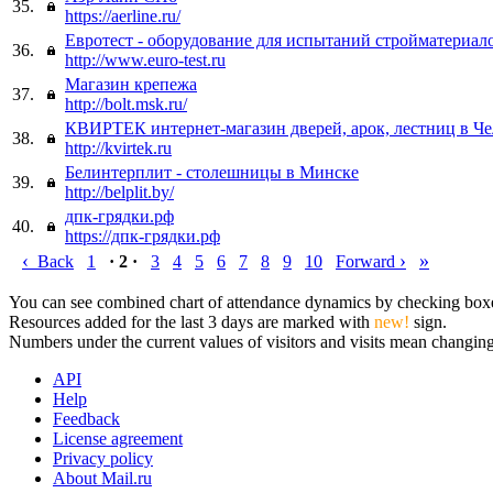
35.
https://aerline.ru/
Евротест - оборудование для испытаний стройматериал
36.
http://www.euro-test.ru
Магазин крепежа
37.
http://bolt.msk.ru/
КВИРТЕК интернет-магазин дверей, арок, лестниц в Ч
38.
http://kvirtek.ru
Белинтерплит - столешницы в Минске
39.
http://belplit.by/
дпк-грядки.рф
40.
https://дпк-грядки.рф
‹
›
»
Back
1
· 2 ·
3
4
5
6
7
8
9
10
Forward
You can see combined chart of attendance dynamics by checking boxes 
Resources added for the last 3 days are marked with
new!
sign.
Numbers under the current values of visitors and visits mean changings
API
Help
Feedback
License agreement
Privacy policy
About Mail.ru