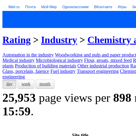
Mail.ru
Почта
Мой Мир
Одноклассники
ВКонтакте
Игры
З
Rating
>
Industry
>
Chemistry 
Automation in the industry
Woodworking and pulp and paper product
Medical industry
Microbiological industry
Flour, groats, mixed feed
R
plants
Production of building materials
Other industrial production
Ra
Glass, porcelain, faience
Fuel industry
Transport engineering
Chemist
engineering
day
week
month
25,953
page views per
898
15:59
.
Site title