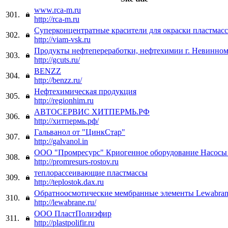
www.rca-m.ru
301.
http://rca-m.ru
Суперконцентратные красители для окраски пластмасс
302.
http://viam-vsk.ru
Продукты нефтепереработки, нефтехимии г. Невинно
303.
http://gcuts.ru/
BENZZ
304.
http://benzz.ru/
Нефтехимическая продукция
305.
http://regionhim.ru
АВТОСЕРВИС ХИТПЕРМЬ.РФ
306.
http://хитпермь.рф/
Гальванол от "ЦинкСтар"
307.
http://galvanol.in
ООО "Промресурс" Криогенное оборудование Насос
308.
http://promresurs-rostov.ru
теплорассеивающие пластмассы
309.
http://teplostok.dax.ru
Обратноосмотические мембранные элементы Lewabra
310.
http://lewabrane.ru/
ООО ПластПолиэфир
311.
http://plastpolifir.ru