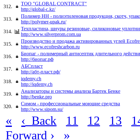
ТОО "GLOBAL CONTRACT"
312.
http://global-c.kz/
Полимер НН - полиэтиленовая продукция, скотч, упако
313.
http://polymer-upak.ru/
Техпластина, шнуры резиновые, силиконовые уплотн
314.
http://www.silverprom.com.ua
Производство и продажа активированных углей Ecofre
315.
http://www.ecofreshcarbon.ru
Биопаг - полимерный антисептик длительного действ
316.
http://биопаг.рф
АБСпласт
317.
http://абт-пласт.рф/
iqdemy.ch
318.
http://iqdemy.ch
Анализаторы и системы анализа Бартек Бенке
319.
http://benke.pro
Симом - профессиональные моющие средства
320.
http://www.sipom.su/
«
‹
Back
11
12
13
1
›
»
Forward