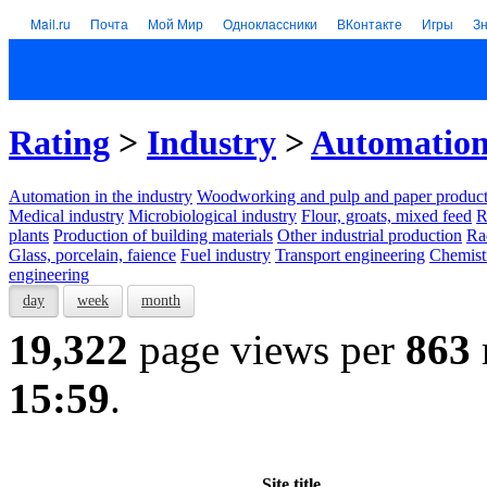
Mail.ru
Почта
Мой Мир
Одноклассники
ВКонтакте
Игры
З
Rating
>
Industry
>
Automation 
Automation in the industry
Woodworking and pulp and paper product
Medical industry
Microbiological industry
Flour, groats, mixed feed
R
plants
Production of building materials
Other industrial production
Ra
Glass, porcelain, faience
Fuel industry
Transport engineering
Chemist
engineering
day
week
month
19,322
page views per
863
15:59
.
Site title