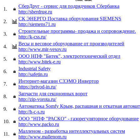
СберДруг - сервис для подрядчиков Сбербанка
1.
http://sberdrug.ru
СК ЭНЕРГО Поставка оборудования SIEMENS
2.
http://siemens71.ru
Строительные программы- продажа и сопровождение.
3.
http://k-css.ru/
Весы и весовое оборудование от производителей
4.
http://www.mir-vesov.ru
ООО НПФ "Битек", электротехнический отдел
5.
http://www.bitek-e.ru
Industrial Safety
6.
http://safetin.ru
Интернет-магазин СЗЭМО Инвертор
7.
https://privod-in.ru/
Запчасти для секционных ворот
8.
http://zip-vorota.ru/
Автоматика Somfy Крым, распашная и откатная автом
9.
http://h-c-s.ru
ООО "НПФ "РАСКО" - газорегуляторное оборудование
10.
http://www.packo.ru
Малленом - разработка интеллектуальных систем
11.
http://www.mallenom.ru