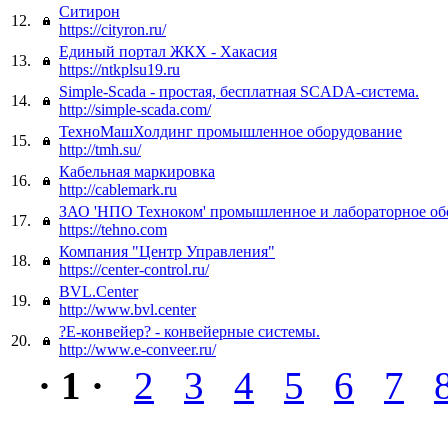
Ситирон
12.
https://cityron.ru/
Единый портал ЖКХ - Хакасия
13.
https://ntkplsu19.ru
Simple-Scada - простая, бесплатная SCADA-система.
14.
http://simple-scada.com/
ТехноМашХолдинг промышленное оборудование
15.
http://tmh.su/
Кабельная маркировка
16.
http://cablemark.ru
ЗАО 'НПО Техноком' промышленное и лабораторное об
17.
https://tehno.com
Компания "Центр Управления"
18.
https://center-control.ru/
BVL.Center
19.
http://www.bvl.center
?Е-конвейер? - конвейерные системы.
20.
http://www.e-conveer.ru/
· 1 ·
2
3
4
5
6
7