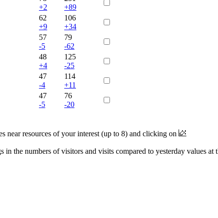
+2
+89
62
106
+9
+34
57
79
-5
-62
48
125
+4
-25
47
114
-4
+11
47
76
-5
-20
near resources of your interest (up to 8) and clicking on
 in the numbers of visitors and visits compared to yesterday values at 