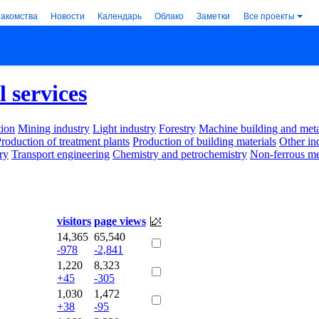
накомства
Новости
Календарь
Облако
Заметки
Все проекты
l services
ion
Mining industry
Light industry
Forestry
Machine building and met
roduction of treatment plants
Production of building materials
Other in
ry
Transport engineering
Chemistry and petrochemistry
Non-ferrous me
visitors
page views
14,365
65,540
-978
-2,841
1,220
8,323
+45
-305
1,030
1,472
+38
-95