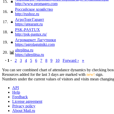
15.
http://www.promagro.com
Российское хозяйство
16.
http://rushoz.ru
АгроТоргГарант
17.
https://atgarant.ru
PSK-PASTUX
18.
http://psk-pastux.ru/
Агромаркет Лагутники
19.
https://agrolagutniki.com
alteplitsa.ru
20.
https://alteplitsa.ru
›
»
· 1 ·
2
3
4
5
6
7
8
9
10
Forward
You can see combined chart of attendance dynamics by checking boxes 
Resources added for the last 3 days are marked with
new!
sign.
Numbers under the current values of visitors and visits mean changings
API
Help
Feedback
License agreement
Privacy policy
About Mail.ru