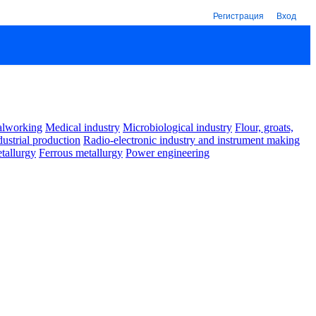
Регистрация
Вход
alworking
Medical industry
Microbiological industry
Flour, groats,
dustrial production
Radio-electronic industry and instrument making
tallurgy
Ferrous metallurgy
Power engineering