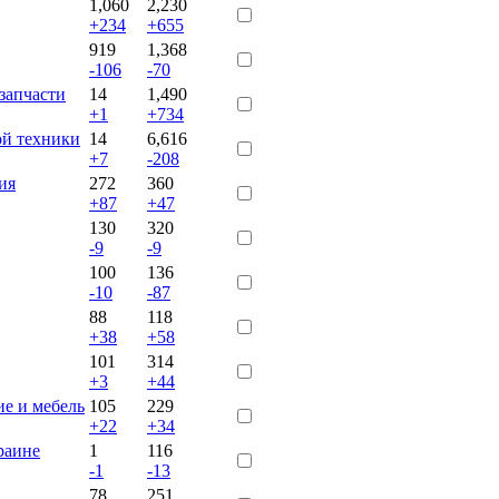
1,060
2,230
+234
+655
919
1,368
-106
-70
запчасти
14
1,490
+1
+734
ой техники
14
6,616
+7
-208
ия
272
360
+87
+47
130
320
-9
-9
100
136
-10
-87
88
118
+38
+58
101
314
+3
+44
е и мебель
105
229
+22
+34
раине
1
116
-1
-13
78
251