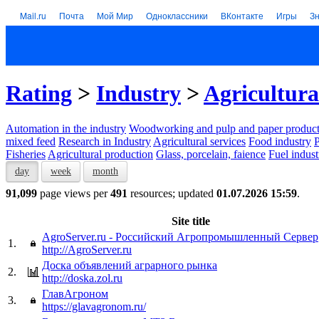
Mail.ru
Почта
Мой Мир
Одноклассники
ВКонтакте
Игры
З
Rating
>
Industry
>
Agricultura
Automation in the industry
Woodworking and pulp and paper product
mixed feed
Research in Industry
Agricultural services
Food industry
P
Fisheries
Agricultural production
Glass, porcelain, faience
Fuel indust
day
week
month
91,099
page views per
491
resources; updated
01.07.2026 15:59
.
Site title
AgroServer.ru - Российский Агропромышленный Сервер
1.
http://AgroServer.ru
Доска объявлений аграрного рынка
2.
http://doska.zol.ru
ГлавАгроном
3.
https://glavagronom.ru/