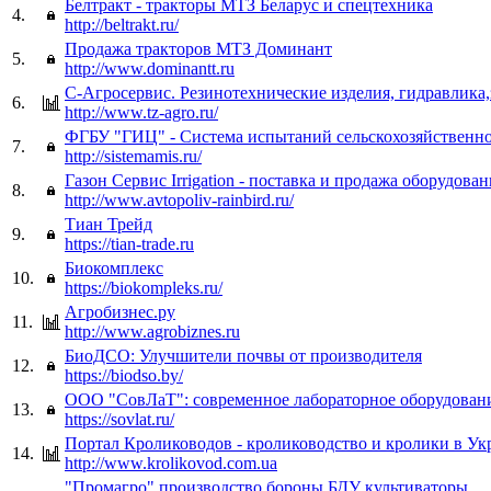
Белтракт - тракторы МТЗ Беларус и спецтехника
4.
http://beltrakt.ru/
Продажа тракторов МТЗ Доминант
5.
http://www.dominantt.ru
С-Агросервис. Резинотехнические изделия, гидравлика,
6.
http://www.tz-agro.ru/
ФГБУ "ГИЦ" - Система испытаний сельскохозяйственн
7.
http://sistemamis.ru/
Газон Сервис Irrigation - поставка и продажа оборудован
8.
http://www.avtopoliv-rainbird.ru/
Тиан Трейд
9.
https://tian-trade.ru
Биокомплекс
10.
https://biokompleks.ru/
Агробизнес.ру
11.
http://www.agrobiznes.ru
БиоДСО: Улучшители почвы от производителя
12.
https://biodso.by/
ООО "СовЛаТ": современное лабораторное оборудовани
13.
https://sovlat.ru/
Портал Кролиководов - кролиководство и кролики в Ук
14.
http://www.krolikovod.com.ua
"Промагро" производство бороны БДУ культиваторы