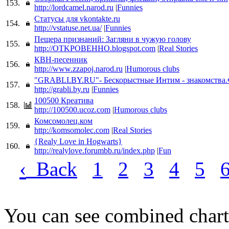
153.
http://lordcamel.narod.ru
|
Funnies
Статусы для vkontakte.ru
154.
http://vstatuse.net.ua/
|
Funnies
Пещера признаний: Загляни в чужую голову
155.
http://OTKPOBEHHO.blogspot.com
|
Real Stories
КВН-песенник
156.
http://www.zzapoj.narod.ru
|
Humorous clubs
"GRABLI.BY.RU"- Бескорыстные Интим - знакомства
157.
http://grabli.by.ru
|
Funnies
100500 Креатива
158.
http://100500.ucoz.com
|
Humorous clubs
Комсомолец.ком
159.
http://komsomolec.com
|
Real Stories
{Realy Love in Hogwarts}
160.
http://realylove.forumbb.ru/index.php
|
Fun
‹
Back
1
2
3
4
5
You can see combined chart