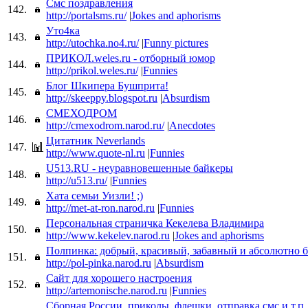
Смс поздравления
142.
http://portalsms.ru/
|
Jokes and aphorisms
Уто4ка
143.
http://utochka.no4.ru/
|
Funny pictures
ПРИКОЛ.weles.ru - отборный юмор
144.
http://prikol.weles.ru/
|
Funnies
Блог Шкипера Бушприта!
145.
http://skeeppy.blogspot.ru
|
Absurdism
СМЕХОДРОМ
146.
http://cmexodrom.narod.ru/
|
Anecdotes
Цитатник Neverlands
147.
http://www.quote-nl.ru
|
Funnies
U513.RU - неуравновешенные байкеры
148.
http://u513.ru/
|
Funnies
Хата семьи Уизли! ;)
149.
http://met-at-ron.narod.ru
|
Funnies
Персональная страничка Кекелева Владимира
150.
http://www.kekelev.narod.ru
|
Jokes and aphorisms
Полпинка: добрый, красивый, забавный и абсолютно 
151.
http://pol-pinka.narod.ru
|
Absurdism
Сайт для хорошего настроения
152.
http://artemonische.narod.ru
|
Funnies
Сборная России, приколы, флешки, отправка смс и т.п.