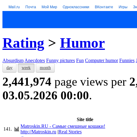
Mail.ru
Почта
Мой Мир
Одноклассники
ВКонтакте
Игры
З
Rating
>
Humor
Absurdism
Anecdotes
Funny pictures
Fun
Computer humor
Funnies
day
week
month
2,441,974
page views per
2
03.05.2026 00:00
.
Site title
Matroskin.RU - Самые смешные кошаки!
141.
http://Matroskin.ru
|
Real Stories