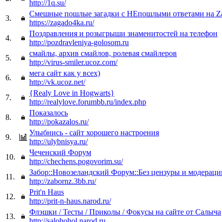
http://1q.su/
Смешные пошлые загадки c НЕпошлыми ответами на Z
3.
https://zagado4ka.ru/
Поздравления и розыгрыши знаменитостей на телефон
4.
http://pozdravleniya-golosom.ru
смайлы, архив смайлов, ролевая смайлеров
5.
http://virus-smiler.ucoz.com/
мега сайт как у всех)
6.
http://vk.ucoz.net/
{Realy Love in Hogwarts}
7.
http://realylove.forumbb.ru/index.php
Показалось
8.
http://pokazalos.ru/
Улыбнись - сайт хорошего настроения
9.
http://ulybnisya.ru/
Чеченский Форум
10.
http://chechens.pogovorim.su/
Забор::Новозеландский Форум::Без цензуры и модераци
11.
http://zabornz.3bb.ru/
Prit'n Haus
12.
http://prit-n-haus.narod.ru/
Флэшки / Тесты / Приколы / Фокусы на сайте от Салыча
13.
http://salohohol.narod.ru