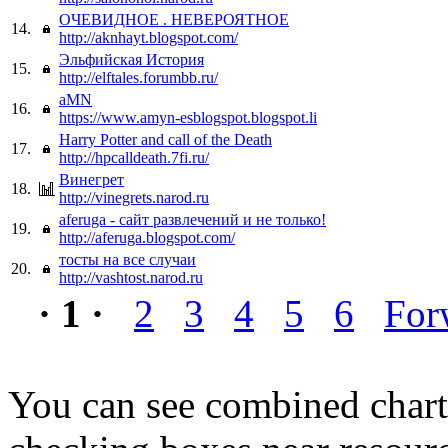
ОЧЕВИДНОЕ . НЕВЕРОЯТНОЕ
14.
http://aknhayt.blogspot.com/
Эльфийская История
15.
http://elftales.forumbb.ru/
aMN
16.
https://www.amyn-esblogspot.blogspot.li
Harry Potter and call of the Death
17.
http://hpcalldeath.7fi.ru/
Винегрет
18.
http://vinegrets.narod.ru
aferuga - сайт развлечений и не только!
19.
http://aferuga.blogspot.com/
тосты на все случаи
20.
http://vashtost.narod.ru
· 1 ·
2
3
4
5
6
For
You can see combined chart