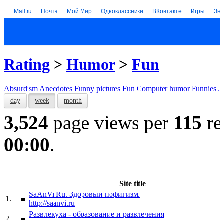
Mail.ru
Почта
Мой Мир
Одноклассники
ВКонтакте
Игры
З
Rating
>
Humor
>
Fun
Absurdism
Anecdotes
Funny pictures
Fun
Computer humor
Funnies
day
week
month
3,524
page views per
115
re
00:00
.
Site title
SaAnVi.Ru. Здоровый пофигизм.
1.
http://saanvi.ru
Развлекуха - образование и развлечения
2.