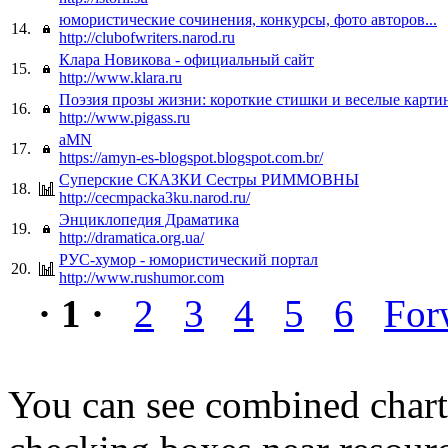
юмористические сочинения, конкурсы, фото авторов...
14.
http://clubofwriters.narod.ru
Клара Новикова - официальный сайт
15.
http://www.klara.ru
Поэзия прозы жизни: короткие стишки и веселые карти
16.
http://www.pigass.ru
aMN
17.
https://amyn-es-blogspot.blogspot.com.br/
Суперские СКАЗКИ Сестры РИММОВНЫ
18.
http://cecmpacka3ku.narod.ru/
Энциклопедия Драматика
19.
http://dramatica.org.ua/
РУС-хумор - юмористический портал
20.
http://www.rushumor.com
· 1 ·
2
3
4
5
6
For
You can see combined chart