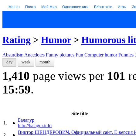
Mail.ru
Почта
Мой Мир
Одноклассники
ВКонтакте
Игры
З
Rating
>
Humor
>
Humorous lit
Absurdism
Anecdotes
Funny pictures
Fun
Computer humor
Funnies
day
week
month
1,410
page views per
101
re
15:59
.
Site title
Балагур
1.
http://balagur.info
Виктор ШЕНДЕРОВИЧ. Официальный сайт. Е-версия
2.