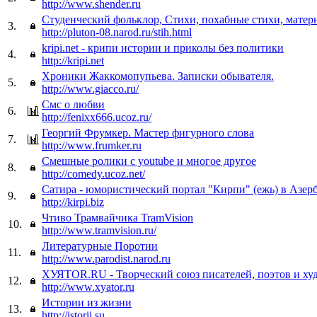
http://www.shender.ru
Студенческий фольклор, Стихи, похабные стихи, матер
3.
http://pluton-08.narod.ru/stih.html
kripi.net - крипи истории и приколы без политики
4.
http://kripi.net
Хроники Жаккомопупьева. Записки обывателя.
5.
http://www.giacco.ru/
Смс о любви
6.
http://fenixx666.ucoz.ru/
Георгий Фрумкер. Мастер фигурного слова
7.
http://www.frumker.ru
Смешные ролики с youtube и многое другое
8.
http://comedy.ucoz.net/
Сатира - юмористический портал "Кирпи" (ежь) в Азер
9.
http://kirpi.biz
Чтиво Трамвайчика TramVision
10.
http://www.tramvision.ru/
Литературные Поротии
11.
http://www.parodist.narod.ru
ХУЯТОR.RU - Творческий союз писателей, поэтов и ху
12.
http://www.xyator.ru
Истории из жизни
13.
http://istorii.su