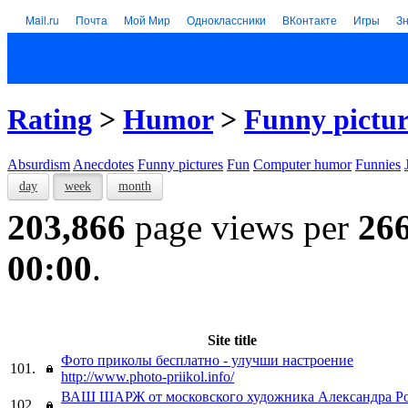
Mail.ru
Почта
Мой Мир
Одноклассники
ВКонтакте
Игры
З
Rating
>
Humor
>
Funny pictur
Absurdism
Anecdotes
Funny pictures
Fun
Computer humor
Funnies
day
week
month
203,866
page views per
26
00:00
.
Site title
Фото приколы бесплатно - улучши настроение
101.
http://www.photo-priikol.info/
ВАШ ШАРЖ от московского художника Александра Р
102.