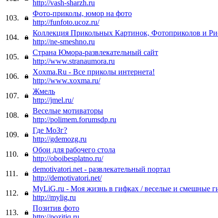
http://vash-sharzh.ru
Фото-приколы, юмор на фото
103.
http://funfoto.ucoz.ru/
Коллекция Прикольных Картинок, Фотоприколов и Ри
104.
http://ne-smeshno.ru
Страна Юмора-развлекательный сайт
105.
http://www.stranaumora.ru
Xoxma.Ru - Все приколы интернета!
106.
http://www.xoxma.ru/
Жмель
107.
http://jmel.ru/
Веселые мотиваторы
108.
http://polimem.forumsdp.ru
Где МоЗг?
109.
http://gdemozg.ru
Обои для рабочего стола
110.
http://oboibesplatno.ru/
demotivatori.net - развлекательный портал
111.
http://demotivatori.net/
MyLiG.ru - Моя жизнь в гифках / веселые и смешные 
112.
http://mylig.ru
Позитив фото
113.
http://pozitiq.ru