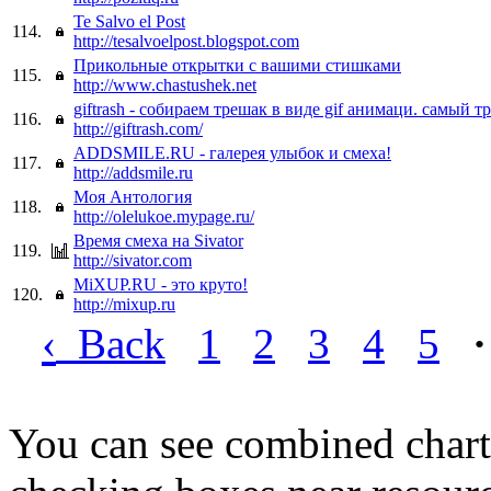
Te Salvo el Post
114.
http://tesalvoelpost.blogspot.com
Прикольные открытки с вашими стишками
115.
http://www.chastushek.net
giftrash - собираем трешак в виде gif анимаци. самый 
116.
http://giftrash.com/
ADDSMILE.RU - галерея улыбок и смеха!
117.
http://addsmile.ru
Моя Антология
118.
http://olelukoe.mypage.ru/
Время смеха на Sivator
119.
http://sivator.com
MiXUP.RU - это круто!
120.
http://mixup.ru
‹
Back
1
2
3
4
5
·
You can see combined chart