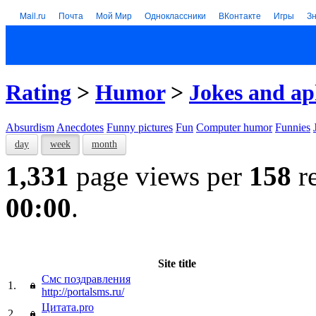
Mail.ru
Почта
Мой Мир
Одноклассники
ВКонтакте
Игры
З
Rating
>
Humor
>
Jokes and a
Absurdism
Anecdotes
Funny pictures
Fun
Computer humor
Funnies
day
week
month
1,331
page views per
158
re
00:00
.
Site title
Смс поздравления
1.
http://portalsms.ru/
Цитата.pro
2.