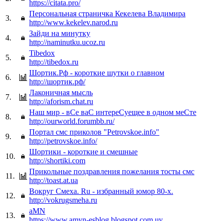
https://citata.pro/
Персональная страничка Кекелева Владимира
3.
http://www.kekelev.narod.ru
Зайди на минутку
4.
http://naminutku.ucoz.ru
Tibedox
5.
http://tibedox.ru
Шортик.Рф - короткие шутки о главном
6.
http://шортик.рф/
Лаконичная мысль
7.
http://aforism.chat.ru
Наш мир - вСе ваС интереСуещее в одном меСте
8.
http://ourworld.forumbb.ru/
Портал смс приколов "Petrovskoe.info"
9.
http://petrovskoe.info/
Шортики - короткие и смешные
10.
http://shortiki.com
Прикольные поздравления пожелания тосты смс
11.
http://toast.at.ua
Вокруг Cмеха. Ru - избранный юмор 80-х.
12.
http://vokrugsmeha.ru
aMN
13.
https://www.amyn-esblog.blogspot.com.uy