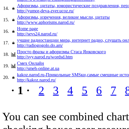
Афоризмы, цитаты, юмористические поздравления, пер
14.
http://yumor-deva-zver.ucoz.ru/
Афоризмы, изречения, великие мысли, цитаты
15.
http://www.aphorisms.narod.ru/
Home page
16.
http://sevs24.narod.ru/
учшие радиостанции мира, интернет радио, слушать онла
17.
http://radiogogolo.do.am/
Просто фразы и афоризмы Стаса Янковского
18.
http://syy.narod.ru/wordsd.htm
Смех Онлайн
19.
http://smeh-online.at.ua
kakoz.narod.ru-Прикольные SMSки,самые смешные ист
20.
http://kakoz.narod.ru/
· 1 ·
2
3
4
5
6
7
You can see combined chart