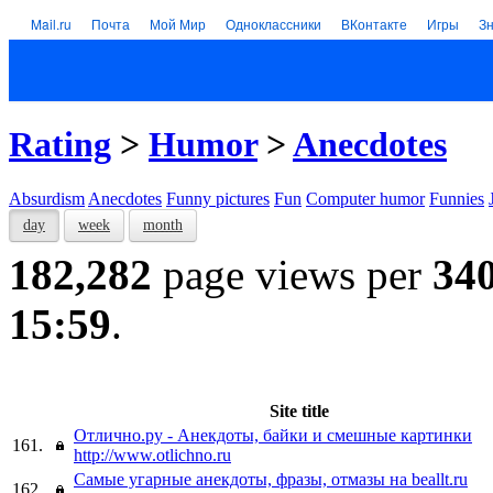
Mail.ru
Почта
Мой Мир
Одноклассники
ВКонтакте
Игры
З
Rating
>
Humor
>
Anecdotes
Absurdism
Anecdotes
Funny pictures
Fun
Computer humor
Funnies
day
week
month
182,282
page views per
34
15:59
.
Site title
Отлично.ру - Анекдоты, байки и смешные картинки
161.
http://www.otlichno.ru
Самые угарные анекдоты, фразы, отмазы на beallt.ru
162.