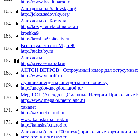
http://www.beallt.narod.ru
Анекдоты на Sadovsky.org
163.
http://jokes.sadovsky.org/
Анекдоты от Костяна
164.
http://kostyl-anekdot.narod.ru
kroshka9
165.
http://kroshka9.sitecity.ru
Все о туалетах от М до Ж
166.
http://tualet.by.ru
Анекдоты
167.
http://preezze.narod.ru/
АНТОН ВЕТРОВ - Остроумный юмор для остроумных
168.
http://www.vetroff.ru
Лучшие анегдоты, анегдоты про вовочку
169.
http://anegdot-anegdot.narod.ru/
MegaLOL (Анекдоты,Смешные Истории,Прикольные 
170.
http://www.megalol.metroland.ru
xaxanet
171.
http://xaxanet.narod.ru
www.kainsksib.narod.ru
172.
http://kainsksib.narod.ru
Анекдоты (около 700 штук),прикольные картинки и па
173.
http://smile-site.narod.ru