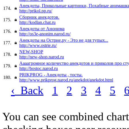
Анекдоты, Прикольные картинки, Похабные анимашки,
174.
http://prikol.pp.ru/
Сборник анекдотов.
175.
http://kodlan.chat.ru
Анекдоты от Анонима
176.
http://os3e-anonim.narod.ru/
Анекдоты на Острие.ру - Это не для тупых...
177.
http://www.ostrie.ru/
NEW-SHOP
178.
http://new-shop.narod.ru
Аааагромное количество анекдотов и приколов про ст
179.
http://bostoc.narod.ru
PRIKPROG - Анекдоты , тосты.
180.
http://www.prikprog.narod.ru/anekdot/anekdot.html
‹
Back
1
2
3
4
5
You can see combined chart