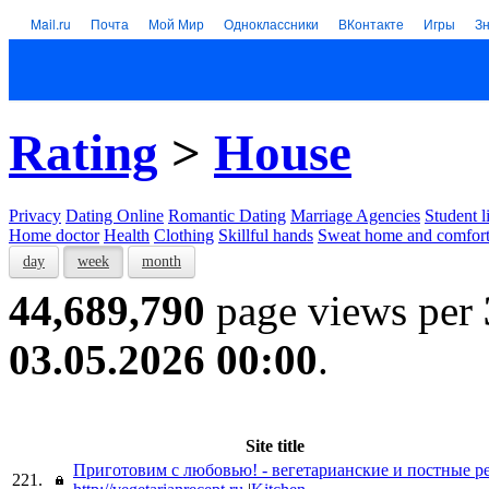
Mail.ru
Почта
Мой Мир
Одноклассники
ВКонтакте
Игры
З
Rating
>
House
Privacy
Dating Online
Romantic Dating
Marriage Agencies
Student l
Home doctor
Health
Clothing
Skillful hands
Sweat home and comfor
day
week
month
44,689,790
page views per
03.05.2026 00:00
.
Site title
Приготовим с любовью! - вегетарианские и постные р
221.