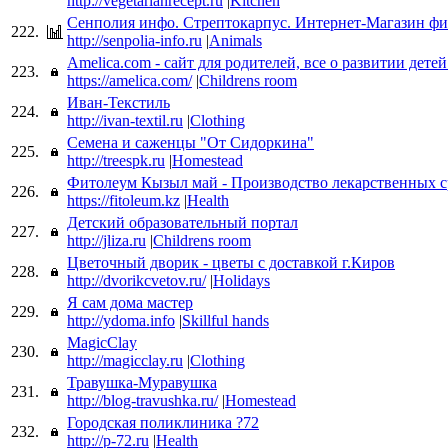
http://vegetarianrecept.ru
|
Kitchen
Сенполия инфо. Стрептокарпус. Интернет-Магазин фи
222.
http://senpolia-info.ru
|
Animals
Amelica.com - сайт для родителей, все о развитии детей
223.
https://amelica.com/
|
Childrens room
Иван-Текстиль
224.
http://ivan-textil.ru
|
Clothing
Семена и саженцы "От Сидоркина"
225.
http://treespk.ru
|
Homestead
Фитолеум Кызыл май - Производство лекарственных с
226.
https://fitoleum.kz
|
Health
Детский образовательный портал
227.
http://jliza.ru
|
Childrens room
Цветочный дворик - цветы с доставкой г.Киров
228.
http://dvorikcvetov.ru/
|
Holidays
Я сам дома мастер
229.
http://ydoma.info
|
Skillful hands
MagicClay
230.
http://magicclay.ru
|
Clothing
Травушка-Муравушка
231.
http://blog-travushka.ru/
|
Homestead
Городская поликлиника ?72
232.
http://p-72.ru
|
Health