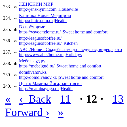
ЖЕНСКИЙ МИР
233.
http://jenskiymir.com
|
Housewife
Клиника Новая Медицина
234.
http://clinica-nm.ru
|
Health
В своём доме
235.
https://vsvoemdome.ru/
|
Sweat home and comfort
http://leagueofcoffee.ru/
236.
http://leagueofcoffee.ru/
|
Kitchen
ABC2Home - Свадьба: тамада - ведущая, видео, фото
237.
http://www.abc2home.ru
|
Holidays
Мебельгуд.ру
238.
https://mebelgud.ru/
|
Sweat home and comfort
domdivanov.kz
239.
http://domdivanov.kz
|
Sweat home and comfort
Центр Мамина Йога, занятия в з
240.
https://maminayoga.ru
|
Health
«
‹
Back
11
· 12 ·
13
›
»
Forward