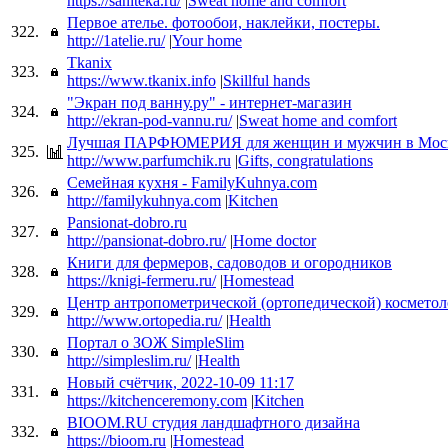
https://saniteka.ru/
|
Sweat home and comfort
Первое ателье. фотообои, наклейки, постеры.
322.
http://1atelie.ru/
|
Your home
Tkanix
323.
https://www.tkanix.info
|
Skillful hands
"Экран под ванну.ру" - интернет-магазин
324.
http://ekran-pod-vannu.ru/
|
Sweat home and comfort
Лучшая ПАРФЮМЕРИЯ для женщин и мужчин в Мос
325.
http://www.parfumchik.ru
|
Gifts, congratulations
Семейная кухня - FamilyKuhnya.com
326.
http://familykuhnya.com
|
Kitchen
Pansionat-dobro.ru
327.
http://pansionat-dobro.ru/
|
Home doctor
Книги для фермеров, садоводов и огородников
328.
https://knigi-fermeru.ru/
|
Homestead
Центр антропометрической (ортопедической) косметол
329.
http://www.ortopedia.ru/
|
Health
Портал о ЗОЖ SimpleSlim
330.
http://simpleslim.ru/
|
Health
Новый счётчик, 2022-10-09 11:17
331.
https://kitchenceremony.com
|
Kitchen
BIOOM.RU студия ландшафтного дизайна
332.
https://bioom.ru
|
Homestead