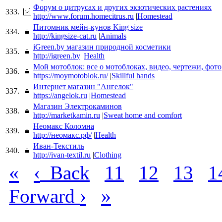
Форум о цитрусах и других экзотических растениях
333.
http://www.forum.homecitrus.ru
|
Homestead
Питомник мейн-кунов King size
334.
http://kingsize-cat.ru
|
Animals
iGreen.by магазин природной косметики
335.
http://igreen.by
|
Health
Мой мотоблок: все о мотоблоках, видео, чертежи, фото
336.
https://moymotoblok.ru/
|
Skillful hands
Интернет магазин "Ангелок"
337.
https://angelok.ru
|
Homestead
Магазин Электрокаминов
338.
http://marketkamin.ru
|
Sweat home and comfort
Неомакс Коломна
339.
http://неомакс.рф/
|
Health
Иван-Текстиль
340.
http://ivan-textil.ru
|
Clothing
«
‹
Back
11
12
13
1
›
»
Forward