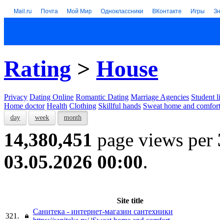
Mail.ru
Почта
Мой Мир
Одноклассники
ВКонтакте
Игры
З
Rating
>
House
Privacy
Dating Online
Romantic Dating
Marriage Agencies
Student l
Home doctor
Health
Clothing
Skillful hands
Sweat home and comfor
day
week
month
14,380,451
page views per
03.05.2026 00:00
.
Site title
Санитека - интернет-магазин сантехники
321.