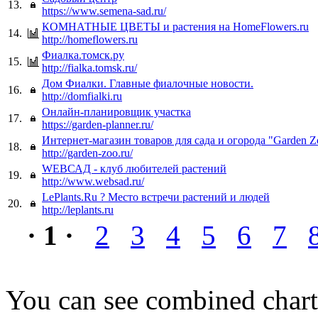
13.
https://www.semena-sad.ru/
КОМНАТНЫЕ ЦВЕТЫ и растения на HomeFlowers.ru
14.
http://homeflowers.ru
Фиалка.томск.ру
15.
http://fialka.tomsk.ru/
Дом Фиалки. Главные фиалочные новости.
16.
http://domfialki.ru
Онлайн-планировщик участка
17.
https://garden-planner.ru/
Интернет-магазин товаров для сада и огорода "Garden Z
18.
http://garden-zoo.ru/
WEBСАД - клуб любителей растений
19.
http://www.websad.ru/
LePlants.Ru ? Место встречи растений и людей
20.
http://leplants.ru
· 1 ·
2
3
4
5
6
7
You can see combined chart