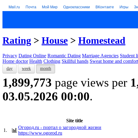
Mail.ru
Почта
Мой Мир
Одноклассники
ВКонтакте
Игры
З
Rating
>
House
>
Homestead
Privacy
Dating Online
Romantic Dating
Marriage Agencies
Student l
Home doctor
Health
Clothing
Skillful hands
Sweat home and comfor
day
week
month
1,899,773
page views per
1
03.05.2026 00:00
.
Site title
Огород.ru - портал о загородной жизни
1.
https://www.ogorod.ru