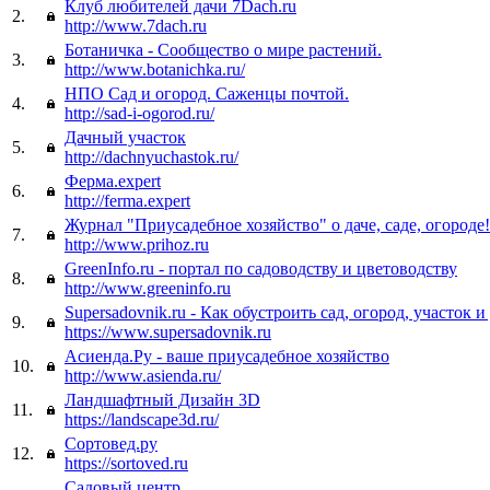
Клуб любителей дачи 7Dach.ru
2.
http://www.7dach.ru
Ботаничка - Сообщество о мире растений.
3.
http://www.botanichka.ru/
НПО Сад и огород. Саженцы почтой.
4.
http://sad-i-ogorod.ru/
Дачный участок
5.
http://dachnyuchastok.ru/
Ферма.expert
6.
http://ferma.expert
Журнал "Приусадебное хозяйство" о даче, саде, огороде!
7.
http://www.prihoz.ru
GreenInfo.ru - портал по садоводству и цветоводству
8.
http://www.greeninfo.ru
Supersadovnik.ru - Как обустроить сад, огород, участок и
9.
https://www.supersadovnik.ru
Асиенда.Ру - ваше приусадебное хозяйство
10.
http://www.asienda.ru/
Ландшафтный Дизайн 3D
11.
https://landscape3d.ru/
Сортовед.ру
12.
https://sortoved.ru
Садовый центр