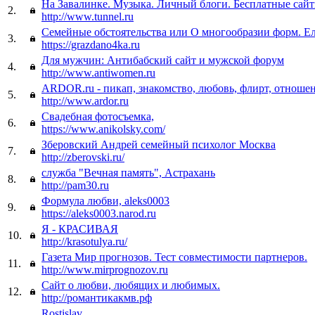
На Завалинке. Музыка. Личный блоги. Бесплатные сай
2.
http://www.tunnel.ru
Семейные обстоятельства или О многообразии форм. Е
3.
https://grazdano4ka.ru
Для мужчин: Антибабский сайт и мужской форум
4.
http://www.antiwomen.ru
ARDOR.ru - пикап, знакомство, любовь, флирт, отноше
5.
http://www.ardor.ru
Свадебная фотосъемка,
6.
https://www.anikolsky.com/
Зберовский Андрей семейный психолог Москва
7.
http://zberovski.ru/
служба "Вечная память", Астрахань
8.
http://pam30.ru
Формула любви, aleks0003
9.
https://aleks0003.narod.ru
Я - КРАСИВАЯ
10.
http://krasotulya.ru/
Газета Мир прогнозов. Тест совместимости партнеров.
11.
http://www.mirprognozov.ru
Сайт о любви, любящих и любимых.
12.
http://романтикакмв.рф
Rostislav