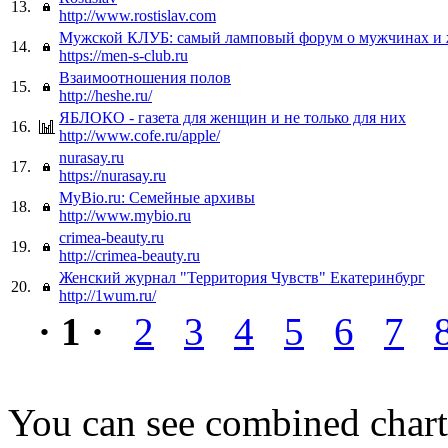
13.
http://www.rostislav.com
Мужской КЛУБ: самый ламповый форум о мужчинах и
14.
https://men-s-club.ru
Взаимоотношения полов
15.
http://heshe.ru/
ЯБЛОКО - газета для женщин и не только для них
16.
http://www.cofe.ru/apple/
nurasay.ru
17.
https://nurasay.ru
MyBio.ru: Семейные архивы
18.
http://www.mybio.ru
crimea-beauty.ru
19.
http://crimea-beauty.ru
Женский журнал "Территория Чувств" Екатеринбург
20.
http://1wum.ru/
· 1 ·
2
3
4
5
6
7
You can see combined chart