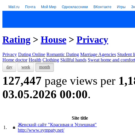
Mail.ru
Почта
Мой Мир
Одноклассники
ВКонтакте
Игры
З
Rating
>
House
>
Privacy
Privacy
Dating Online
Romantic Dating
Marriage Agencies
Student l
Home doctor
Health
Clothing
Skillful hands
Sweat home and comfor
day
week
month
127,447
page views per
1,1
03.05.2026 00:00
.
Site title
Женский сайт "Красивая и Успешная"
1.
http://www.sympaty.net/