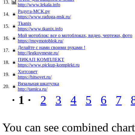
13.
http://www.lekala.info
Радуга-МСК.ру
14.
https://www.raduga-msk.ru/
Tkanix
15.
https://www.tkanix.info
Мой мотоблок: все о мотоблоках, видео, чертежи, фото
16.
https://moymotoblok.ru/
Делайте с нами своими руками !
17.
http://legkovmeste.ru/
ПИКАП КОМПЛЕКТ
18.
https://www.pickup-komplekt.ru
Хитсовет
19.
https://hitsovet.ru/
Вязальная шкатулка
20.
http://tamica.ru/
· 1 ·
2
3
4
5
6
7
You can see combined chart