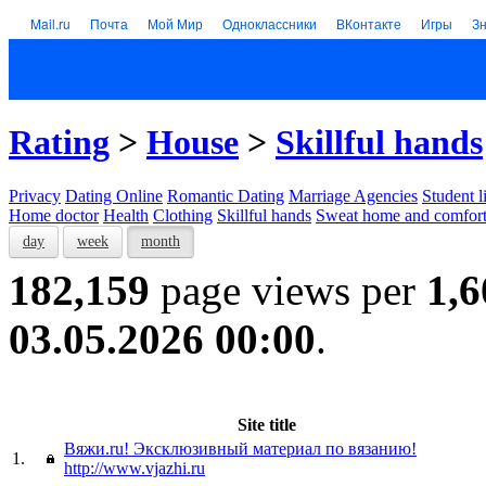
Mail.ru
Почта
Мой Мир
Одноклассники
ВКонтакте
Игры
З
Rating
>
House
>
Skillful hands
Privacy
Dating Online
Romantic Dating
Marriage Agencies
Student l
Home doctor
Health
Clothing
Skillful hands
Sweat home and comfor
day
week
month
182,159
page views per
1,6
03.05.2026 00:00
.
Site title
Вяжи.ru! Эксклюзивный материал по вязанию!
1.
http://www.vjazhi.ru