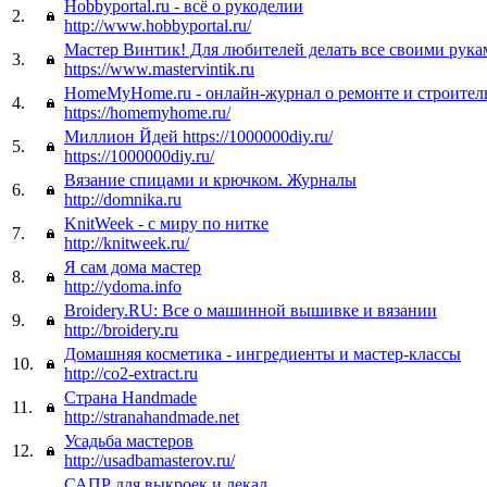
Hobbyportal.ru - всё о рукоделии
2.
http://www.hobbyportal.ru/
Мастер Винтик! Для любителей делать все своими рука
3.
https://www.mastervintik.ru
HomeMyHome.ru - онлайн-журнал о ремонте и строител
4.
https://homemyhome.ru/
Миллион Йдей https://1000000diy.ru/
5.
https://1000000diy.ru/
Вязание спицами и крючком. Журналы
6.
http://domnika.ru
KnitWeek - с миру по нитке
7.
http://knitweek.ru/
Я сам дома мастер
8.
http://ydoma.info
Broidery.RU: Все о машинной вышивке и вязании
9.
http://broidery.ru
Домашняя косметика - ингредиенты и мастер-классы
10.
http://co2-extract.ru
Страна Handmade
11.
http://stranahandmade.net
Усадьба мастеров
12.
http://usadbamasterov.ru/
САПР для выкроек и лекал