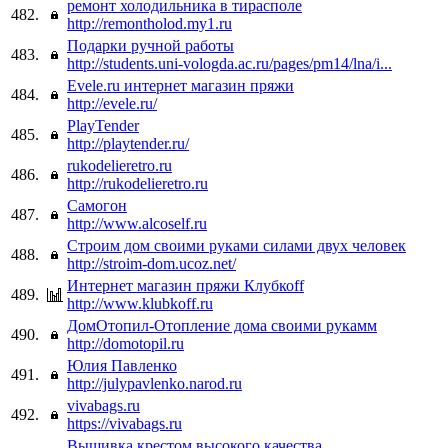
ремонт холодильника в тирасполе
482.
http://remontholod.my1.ru
Подарки ручной работы
483.
http://students.uni-vologda.ac.ru/pages/pm14/lna/i...
Evele.ru интернет магазин пряжи
484.
http://evele.ru/
PlayTender
485.
http://playtender.ru/
rukodelieretro.ru
486.
http://rukodelieretro.ru
Самогон
487.
http://www.alcoself.ru
Строим дом своими руками силами двух человек
488.
http://stroim-dom.ucoz.net/
Интернет магазин пряжи Клубкоff
489.
http://www.klubkoff.ru
ДомОтопил-Отопление дома своими рукамм
490.
http://domotopil.ru
Юлия Павленко
491.
http://julypavlenko.narod.ru
vivabags.ru
492.
https://vivabags.ru
Вышивка крестом высокого качества