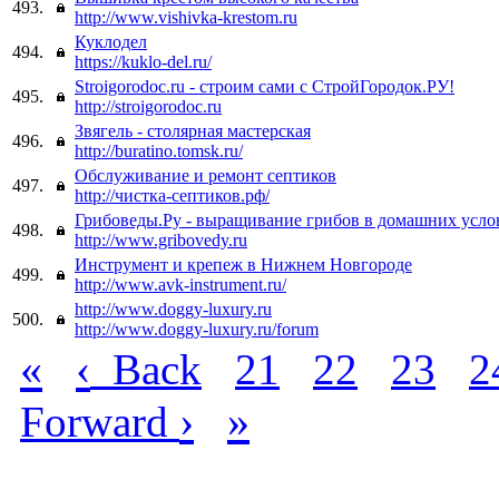
493.
http://www.vishivka-krestom.ru
Куклодел
494.
https://kuklo-del.ru/
Stroigorodoc.ru - строим сами с СтройГородок.РУ!
495.
http://stroigorodoc.ru
Звягель - столярная мастерская
496.
http://buratino.tomsk.ru/
Обслуживание и ремонт септиков
497.
http://чистка-септиков.рф/
Грибоведы.Ру - выращивание грибов в домашних усло
498.
http://www.gribovedy.ru
Инструмент и крепеж в Нижнем Новгороде
499.
http://www.avk-instrument.ru/
http://www.doggy-luxury.ru
500.
http://www.doggy-luxury.ru/forum
«
‹
Back
21
22
23
2
›
»
Forward