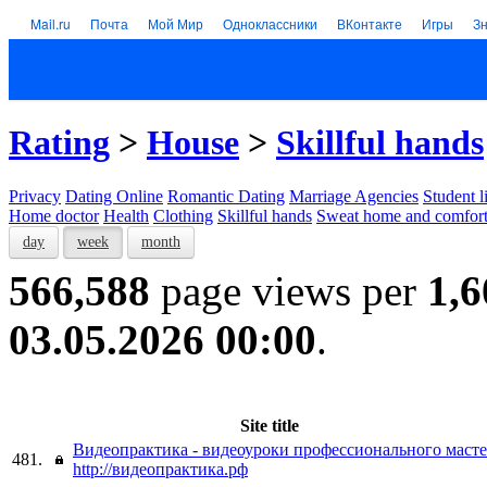
Mail.ru
Почта
Мой Мир
Одноклассники
ВКонтакте
Игры
З
Rating
>
House
>
Skillful hands
Privacy
Dating Online
Romantic Dating
Marriage Agencies
Student l
Home doctor
Health
Clothing
Skillful hands
Sweat home and comfor
day
week
month
566,588
page views per
1,6
03.05.2026 00:00
.
Site title
Видеопрактика - видеоуроки профессионального масте
481.
http://видеопрактика.рф