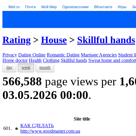
Mail.ru
Почта
Мой Мир
Одноклассники
ВКонтакте
Игры
З
Rating
>
House
>
Skillful hands
Privacy
Dating Online
Romantic Dating
Marriage Agencies
Student l
Home doctor
Health
Clothing
Skillful hands
Sweat home and comfor
day
week
month
566,588
page views per
1,6
03.05.2026 00:00
.
Site title
КАК СДЕЛАТЬ
601.
http://www.goodmaster.com.ua