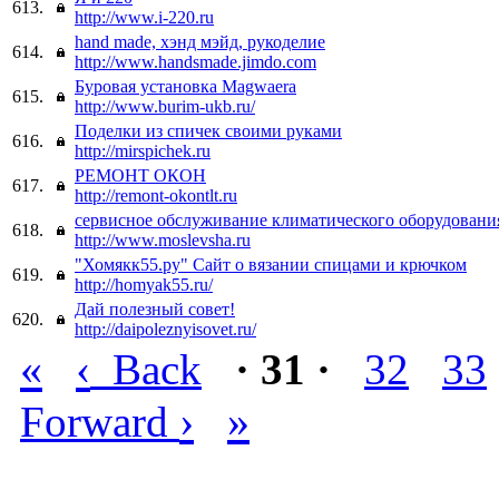
613.
http://www.i-220.ru
hand made, хэнд мэйд, рукоделие
614.
http://www.handsmade.jimdo.com
Буровая установка Magwaera
615.
http://www.burim-ukb.ru/
Поделки из спичек своими руками
616.
http://mirspichek.ru
РЕМОНТ ОКОН
617.
http://remont-okontlt.ru
сервисное обслуживание климатического оборудовани
618.
http://www.moslevsha.ru
"Хомякк55.ру" Сайт о вязании спицами и крючком
619.
http://homyak55.ru/
Дай полезный совет!
620.
http://daipoleznyisovet.ru/
«
‹
Back
· 31 ·
32
33
›
»
Forward