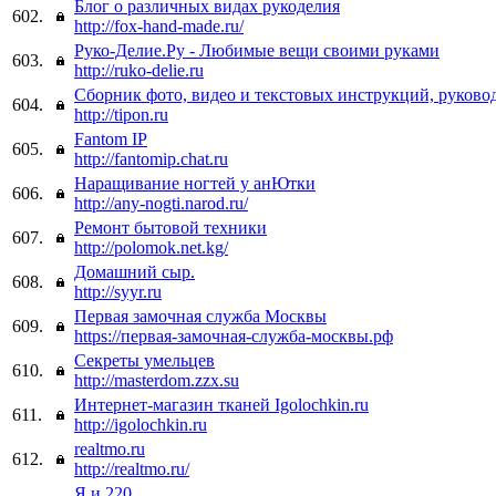
Блог о различных видах рукоделия
602.
http://fox-hand-made.ru/
Руко-Делие.Ру - Любимые вещи своими руками
603.
http://ruko-delie.ru
Сборник фото, видео и текстовых инструкций, руково
604.
http://tipon.ru
Fantom IP
605.
http://fantomip.chat.ru
Наращивание ногтей у анЮтки
606.
http://any-nogti.narod.ru/
Ремонт бытовой техники
607.
http://polomok.net.kg/
Домашний сыр.
608.
http://syyr.ru
Первая замочная служба Москвы
609.
https://первая-замочная-служба-москвы.рф
Секреты умельцев
610.
http://masterdom.zzx.su
Интернет-магазин тканей Igolochkin.ru
611.
http://igolochkin.ru
realtmo.ru
612.
http://realtmo.ru/
Я и 220