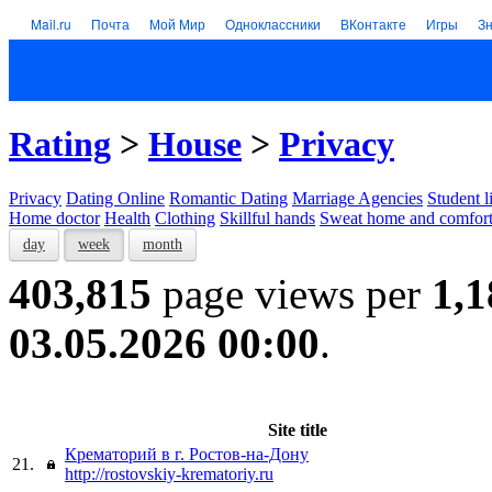
Mail.ru
Почта
Мой Мир
Одноклассники
ВКонтакте
Игры
З
Rating
>
House
>
Privacy
Privacy
Dating Online
Romantic Dating
Marriage Agencies
Student l
Home doctor
Health
Clothing
Skillful hands
Sweat home and comfor
day
week
month
403,815
page views per
1,1
03.05.2026 00:00
.
Site title
Крематорий в г. Ростов-на-Дону
21.
http://rostovskiy-krematoriy.ru