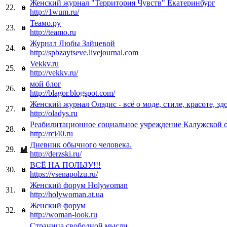
Женский журнал "Территория Чувств" Екатеринбург
22.
http://1wum.ru/
Теамо.ру
23.
http://teamo.ru
Журнал Любы Зайцевой
24.
http://spbzaytseve.livejournal.com
Vekkv.ru
25.
http://vekkv.ru/
мой блог
26.
http://blagor.blogspot.com/
Женский журнал Олэдис - всё о моде, стиле, красоте, зд
27.
http://oladys.ru
Реабилитационное социальное учреждение Калужской 
28.
http://rci40.ru
Дневник обычного человека.
29.
http://derzski.ru/
ВСЁ НА ПОЛЬЗУ!!!
30.
https://vsenapolzu.ru/
Женский форум Holywoman
31.
http://holywoman.at.ua
Женский форум
32.
http://woman-look.ru
Страница свободной мысли