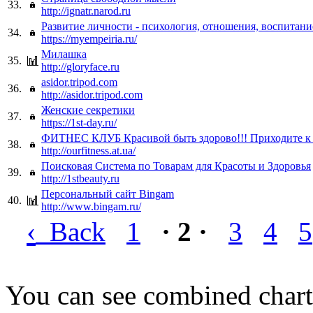
33.
http://ignatr.narod.ru
Развитие личности - психология, отношения, воспитани
34.
https://myempeiria.ru/
Милашка
35.
http://gloryface.ru
asidor.tripod.com
36.
http://asidor.tripod.com
Женские секретики
37.
https://1st-day.ru/
ФИТНЕС КЛУБ Красивой быть здорово!!! Приходите к 
38.
http://ourfitness.at.ua/
Поисковая Система по Товарам для Красоты и Здоровья
39.
http://1stbeauty.ru
Персональный сайт Bingam
40.
http://www.bingam.ru/
‹
Back
1
· 2 ·
3
4
5
You can see combined chart