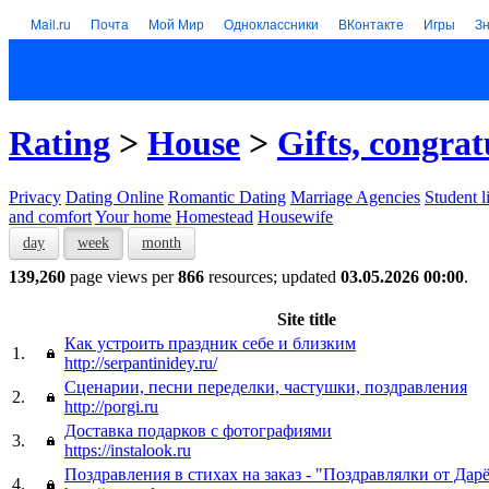
Mail.ru
Почта
Мой Мир
Одноклассники
ВКонтакте
Игры
З
Rating
>
House
>
Gifts, congrat
Privacy
Dating Online
Romantic Dating
Marriage Agencies
Student l
and comfort
Your home
Homestead
Housewife
day
week
month
139,260
page views per
866
resources; updated
03.05.2026 00:00
.
Site title
Как устроить праздник себе и близким
1.
http://serpantinidey.ru/
Сценарии, песни переделки, частушки, поздравления
2.
http://porgi.ru
Доставка подарков с фотографиями
3.
https://instalook.ru
Поздравления в стихах на заказ - "Поздравлялки от Дар
4.