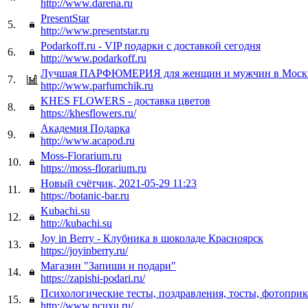
http://www.darena.ru
PresentStar
5.
http://www.presentstar.ru
Podarkoff.ru - VIP подарки с доставкой сегодня
6.
http://www.podarkoff.ru
Лучшая ПАРФЮМЕРИЯ для женщин и мужчин в Моск
7.
http://www.parfumchik.ru
KHES FLOWERS - доставка цветов
8.
https://khesflowers.ru/
Академия Подарка
9.
http://www.acapod.ru
Moss-Florarium.ru
10.
https://moss-florarium.ru
Новый счётчик, 2021-05-29 11:23
11.
https://botanic-bar.ru
Kubachi.su
12.
http://kubachi.su
Joy in Berry - Клубника в шоколаде Красноярск
13.
https://joyinberry.ru/
Магазин "Запиши и подари"
14.
https://zapishi-podari.ru/
Психологические тесты, поздравления, тосты, фотоприк
15.
http://www.ncuxu.ru/