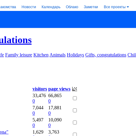
накомства
Новости
Календарь
Облако
Заметки
Все проекты
ulations
ife
Family leisure
Kitchen
Animals
Holidays
Gifts, congratulations
Chil
visitors
page views
33,476
66,865
0
0
7,044
17,881
0
0
5,497
10,090
0
0
ёны"
1,629
3,763