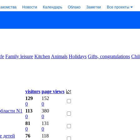
накомства
Новости
Календарь
Облако
Заметки
Все проекты
ife
Family leisure
Kitchen
Animals
Holidays
Gifts, congratulations
Chil
visitors
page views
129
152
0
0
области N1
113
380
0
0
81
131
0
0
е детей
76
118