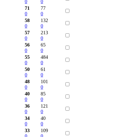
0
0
71
77
0
0
58
132
0
0
57
213
0
0
56
65
0
0
55
484
0
0
50
61
0
0
48
101
0
0
40
85
0
0
36
121
0
0
34
40
0
0
33
109
0
0