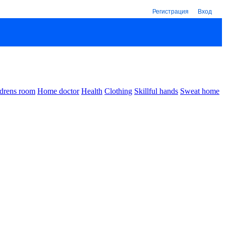
Регистрация
Вход
drens room
Home doctor
Health
Clothing
Skillful hands
Sweat home