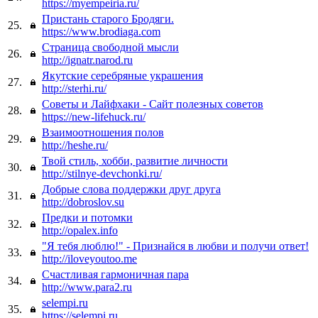
https://myempeiria.ru/
Пристань старого Бродяги.
25.
https://www.brodiaga.com
Страница свободной мысли
26.
http://ignatr.narod.ru
Якутские серебряные украшения
27.
http://sterhi.ru/
Советы и Лайфхаки - Сайт полезных советов
28.
https://new-lifehuck.ru/
Взаимоотношения полов
29.
http://heshe.ru/
Твой стиль, хобби, развитие личности
30.
http://stilnye-devchonki.ru/
Добрые слова поддержки друг друга
31.
http://dobroslov.su
Предки и потомки
32.
http://opalex.info
"Я тебя люблю!" - Признайся в любви и получи ответ!
33.
http://iloveyoutoo.me
Счастливая гармоничная пара
34.
http://www.para2.ru
selempi.ru
35.
https://selempi.ru