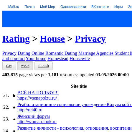
Mail.ru
Почта
Мой Мир
Одноклассники
ВКонтакте
Игры
З
Rating
>
House
>
Privacy
Privacy
Dating Online
Romantic Dating
Marriage Agencies
Student l
and comfort
Your home
Homestead
Housewife
day
week
month
403,815
page views per
1,181
resources; updated
03.05.2026 00:00
.
Site title
ВСЁ НА ПОЛЬЗУ!!!
21.
https://vsenapolzu.ru/
Реабилитационное социальное учреждение Калужской 
22.
http://rci40.ru
Женский форум
23.
http://woman-look.ru
Развитие личности - психология, отношения, воспитани
24.