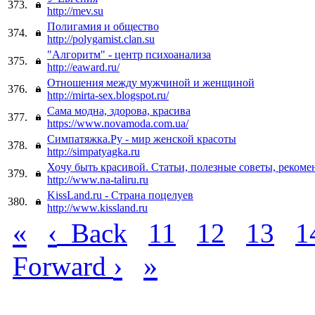
373.
http://mev.su
Полигамия и общество
374.
http://polygamist.clan.su
"Алгоритм" - центр психоанализа
375.
http://eaward.ru/
Отношения между мужчиной и женщиной
376.
http://mirta-sex.blogspot.ru/
Сама модна, здорова, красива
377.
https://www.novamoda.com.ua/
Симпатяжка.Ру - мир женской красоты
378.
http://simpatyagka.ru
Хочу быть красивой. Статьи, полезные советы, реком
379.
http://www.na-taliru.ru
KissLand.ru - Страна поцелуев
380.
http://www.kissland.ru
«
‹
Back
11
12
13
1
›
»
Forward