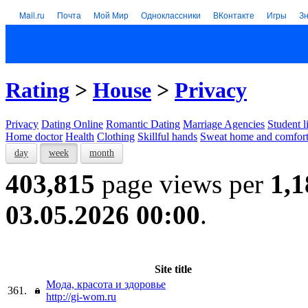
Mail.ru
Почта
Мой Мир
Одноклассники
ВКонтакте
Игры
З
Rating
>
House
>
Privacy
Privacy
Dating Online
Romantic Dating
Marriage Agencies
Student l
Home doctor
Health
Clothing
Skillful hands
Sweat home and comfor
day
week
month
403,815
page views per
1,1
03.05.2026 00:00
.
Site title
Мода, красота и здоровье
361.
http://gi-wom.ru