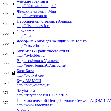
женские тренинги
362.
http://alferova-trening.ru/
Женский журнал "Миа"
363.
http://miawoman.ru
Персональная страница Алишки
364.
http://alishka.oessk.ru
tula-intim.ru
365.
http://tula-intim.ru
Жозефина - блог для женщин и не только
366.
http://zhozefina.com/
StyleSides - Грани твоего стиля.
367.
http://stylesides.ru
Видео съёмка в Уральске
368.
http://super-lenin1917.narod.ru/
Блог Кати
369.
http://blogkaty.ru/
Буду МАМОЙ
370.
http://budy-mamoy.ru/
fierytrance.ru
371.
http://fierytrance.ru#1506577015
Психологический Центр Помощи Семье "РАДОМИРА
372.
http://www.radomira.ru
У Евгения