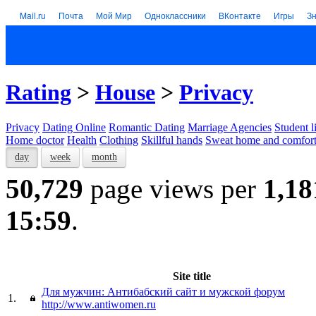
Mail.ru
Почта
Мой Мир
Одноклассники
ВКонтакте
Игры
З
Rating
>
House
>
Privacy
Privacy
Dating Online
Romantic Dating
Marriage Agencies
Student l
Home doctor
Health
Clothing
Skillful hands
Sweat home and comfor
day
week
month
50,729
page views per
1,18
15:59
.
Site title
Для мужчин: Антибабский сайт и мужской форум
1.
http://www.antiwomen.ru