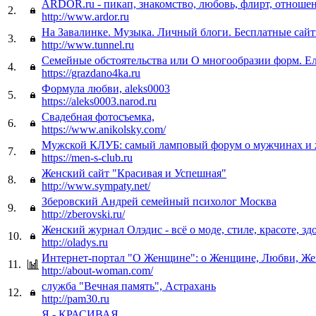
ARDOR.ru - пикап, знакомство, любовь, флирт, отноше
2.
http://www.ardor.ru
На Завалинке. Музыка. Личный блоги. Бесплатные сай
3.
http://www.tunnel.ru
Семейные обстоятельства или О многообразии форм. Е
4.
https://grazdano4ka.ru
Формула любви, aleks0003
5.
https://aleks0003.narod.ru
Свадебная фотосъемка,
6.
https://www.anikolsky.com/
Мужской КЛУБ: самый ламповый форум о мужчинах и
7.
https://men-s-club.ru
Женский сайт "Красивая и Успешная"
8.
http://www.sympaty.net/
Зберовский Андрей семейный психолог Москва
9.
http://zberovski.ru/
Женский журнал Олэдис - всё о моде, стиле, красоте, зд
10.
http://oladys.ru
Интернет-портал "О Женщине": о Женщине, Любви, Же
11.
http://about-woman.com/
служба "Вечная память", Астрахань
12.
http://pam30.ru
Я - КРАСИВАЯ