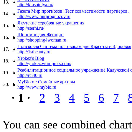
13.
http://krasotulya.ru/
Газета Мир прогнозов. Тест совместимости партнеров.
14.
http://www.mirprognozov.ru
Якутские серебряные украшения
15.
http://sterhi.ru/
Шоппинг для Женщин
16.
http://shopping4woman.ru
Поисковая Система по Товарам для Красоты и Здоровья
17.
http://1stbeauty.ru
Yrokez's Blog
18.
http://yrokez.wordpress.com/
Реабилитационное социальное учреждение Калужской 
19.
http://rci40.ru
MyBio.ru: Семейные архивы
20.
http://www.mybio.ru
· 1 ·
2
3
4
5
6
7
You can see combined chart