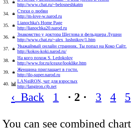
33.
http://www.chat.ru/~belosneshkatm
Стихи о любви
34.
http://m-love-w.narod.ru
Lianochka's Home Page
35.
http://lianochka20.narod.ru
Знакомство у доктора Щеглова и фельдшера Лушни
36.
http://www.chat.ru/~alex_lushnikov/1.htm
Уважаймый онлайн странник. Ты попал на Коко Сайт.
37.
http://kokos-koki.narod.ru/
На кого похож S. Ledokolov
38.
http://www.for.ru/iceaxe/looklike.htm
Женщина приглащает в гости.
39.
http://ilo-super.narod.ru
LANgiRON, чат для взрослых
40.
http://langiron.cjb.net
‹
Back
1
· 2 ·
3
4
5
You can see combined chart