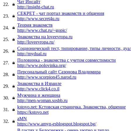
Чат Инсайт
22.
http://insight-chat.ru
СЕКРЕТ - чат портал знакомств и общения
23.
http://www.secret4u.ru
Теория знакомств
24.
http://www.chat.ru/~gopic/
Знакомства на loveevropa.ru
25.
http://loveevropa.ru/
Соционический тест, типирование, типы личности, дуа
26.
http://mydual.ru
Половинка - знакомства с учетом совместимости
27.
http://www.polovinka.org/
Персональный сайт Сазонова Владимира
28.
http://www.scorpion45.narod.ru
Знакомства в Израиле
29.
http://www.click4.co.il
Мужчина и женщина
30.
http://men-woman.sosbb.ru
kstovo.net: Кстовская страничка. Знакомства, общение
31.
https://kstovo.net
aMN
32.
https://www.amyn-esblogspot.blogspot.bg/
В гостях у Белоснежки - очень уютно и тепло