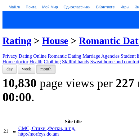
Mail.ru
Почта
Мой Мир
Одноклассники
ВКонтакте
Игры
З
Rating
>
House
>
Romantic Dat
Privacy
Dating Online
Romantic Dating
Marriage Agencies
Student l
Home doctor
Health
Clothing
Skillful hands
Sweat home and comfor
day
week
month
10,830
page views per
227
00:00
.
Site title
СМС, Стихи ,Фотки, и.т.д.
21.
http://morfeys.do.am