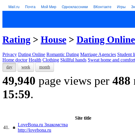
Mail.ru
Почта
Мой Мир
Одноклассники
ВКонтакте
Игры
З
Rating
>
House
>
Dating Online
Privacy
Dating Online
Romantic Dating
Marriage Agencies
Student l
Home doctor
Health
Clothing
Skillful hands
Sweat home and comfor
day
week
month
49,940
page views per
488
15:59
.
Site title
LoveBona.ru Знакомства
41.
http://lovebona.ru