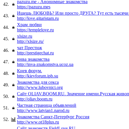
pazuzu.me - Анонимные знакомства
42.
https://pazuzu.mes
Ищещь ЛЮБОВЬ? Или просто ДРУГА? Тут есть тысячи 
43.
http://love.gitaristam.ru
Храм любви
44.
https://templelove.ru
xlsize.ru
45.
http://xlsize.ru/
чат Престиж
46.
http://prestigechat.ru
инва знакомства
47.
http://inva-znakomstva.ucoz.ua
Киев форум.
48.
http://kievforum.ipb.su
Знакомства для секса
49.
http://www.lubovnici.org
Cайт OLIAV.BOOM.RU. Значение имени.Русская живоп
50.
http://oliav.boom.ru
Частная страница объявлений
51.
http://www.latvian1.narod.ru
Знакомства Санкт-Петербург Россия
52.
http://www.ot18plus.ru
Сайт знакомств FieldLove.RU