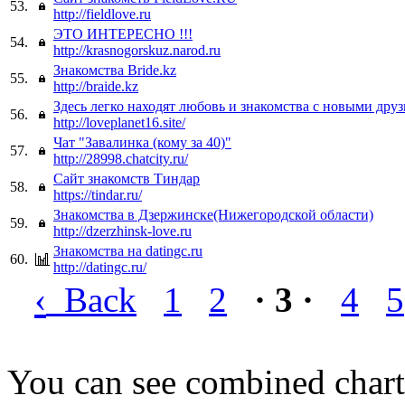
53.
http://fieldlove.ru
ЭТО ИНТЕРЕСНО !!!
54.
http://krasnogorskuz.narod.ru
Знакомства Bride.kz
55.
http://braide.kz
Здесь легко находят любовь и знакомства с новыми друз
56.
http://loveplanet16.site/
Чат "Завалинка (кому за 40)"
57.
http://28998.chatcity.ru/
Сайт знакомств Тиндар
58.
https://tindar.ru/
Знакомства в Дзержинске(Нижегородской области)
59.
http://dzerzhinsk-love.ru
Знакомства на datingc.ru
60.
http://datingc.ru/
‹
Back
1
2
· 3 ·
4
5
You can see combined chart