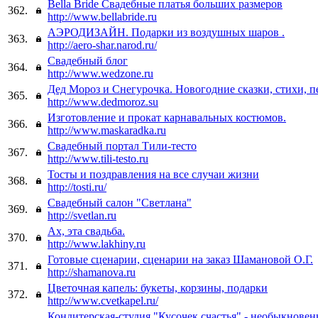
Bella Bride Свадебные платья больших размеров
362.
http://www.bellabride.ru
АЭРОДИЗАЙН. Подарки из воздушных шаров .
363.
http://aero-shar.narod.ru/
Свадебный блог
364.
http://www.wedzone.ru
Дед Мороз и Снегурочка. Новогодние сказки, стихи, п
365.
http://www.dedmoroz.su
Изготовление и прокат карнавальных костюмов.
366.
http://www.maskaradka.ru
Cвадебный портал Тили-тесто
367.
http://www.tili-testo.ru
Тосты и поздравления на все случаи жизни
368.
http://tosti.ru/
Свадебный салон "Светлана"
369.
http://svetlan.ru
Ах, эта свадьба.
370.
http://www.lakhiny.ru
Готовые сценарии, сценарии на заказ Шамановой О.Г.
371.
http://shamanova.ru
Цветочная капель: букеты, корзины, подарки
372.
http://www.cvetkapel.ru/
Кондитерская-студия "Кусочек счастья" - необыкнове