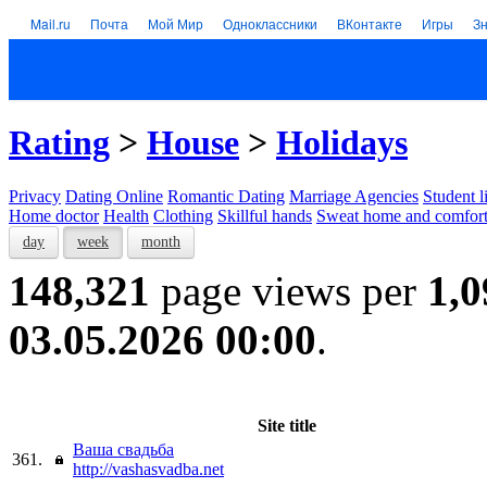
Mail.ru
Почта
Мой Мир
Одноклассники
ВКонтакте
Игры
З
Rating
>
House
>
Holidays
Privacy
Dating Online
Romantic Dating
Marriage Agencies
Student l
Home doctor
Health
Clothing
Skillful hands
Sweat home and comfor
day
week
month
148,321
page views per
1,0
03.05.2026 00:00
.
Site title
Ваша свадьба
361.
http://vashasvadba.net