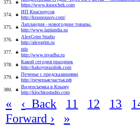
373.
https://www.kusochek.com
ИП Красноусов
374.
http://krasnousov.com/
Лапландия - новогодние товары.
375.
http://www.laplandia.su
AlexGrim Studio
376.
http://alexgrim.ru
title
377.
http://www.tsvadba.ru
Какой сегодня праздник
378.
http://kakoyprazdnik.com
Печенье с предсказаниями
379.
http://печеньясчастья.рф
Видеосъемка в Крыму
380.
http://klochkostudio.com
«
‹
Back
11
12
13
1
›
»
Forward