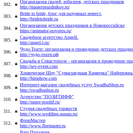
Организация свадеб, юбилеев, детских праздников
302.
http://masterprazdnikov.ru/
Bride to bride, блог для разумных невест.
303.
http://bridetobride.ru
Организация детских праздников в Новороссийске
304.
https://animator-novoros.ru/
Свадебное агентство AngelL
305.
http://angel-l.ru/
Чудо-Театр: организация и проведение детских праздн
306.
http://чудо-театр.рф
Свадьба в Севастополе - организация и проведение пр
307.
http://sev-event.com
Химическое Шоу "Сумасшедшая Химичка" Набережн
308.
http://himshow.com
Интернет-магазин свадебных услуг SwadbaShop.ru
309.
http://swadbashop.ru
Агентство "ПОЗИТИФФ"
310.
http://super-pozitif.ru/
Студия свадебных торжеств
311.
http://www.wedding.uuuuu.ru/
ФлорМастер
312.
http://www.flormaster.ru
Ваш Праздник