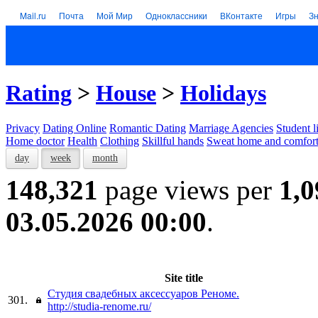
Mail.ru
Почта
Мой Мир
Одноклассники
ВКонтакте
Игры
З
Rating
>
House
>
Holidays
Privacy
Dating Online
Romantic Dating
Marriage Agencies
Student l
Home doctor
Health
Clothing
Skillful hands
Sweat home and comfor
day
week
month
148,321
page views per
1,0
03.05.2026 00:00
.
Site title
Студия свадебных аксессуаров Реноме.
301.
http://studia-renome.ru/