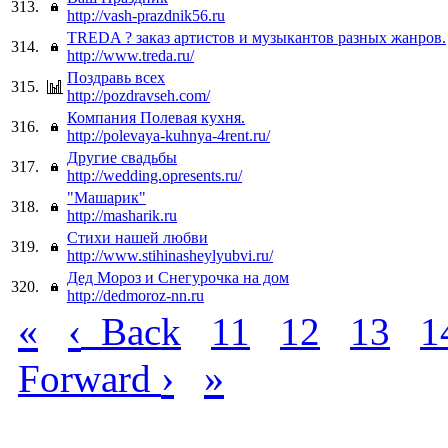
313.
http://vash-prazdnik56.ru
TREDA ? заказ артистов и музыкантов разных жанров.
314.
http://www.treda.ru/
Поздравь всех
315.
http://pozdravseh.com/
Компания Полевая кухня.
316.
http://polevaya-kuhnya-4rent.ru/
Другие свадьбы
317.
http://wedding.opresents.ru/
"Машарик"
318.
http://masharik.ru
Стихи нашей любви
319.
http://www.stihinasheylyubvi.ru/
Дед Мороз и Снегурочка на дом
320.
http://dedmoroz-nn.ru
«
‹
Back
11
12
13
1
›
»
Forward