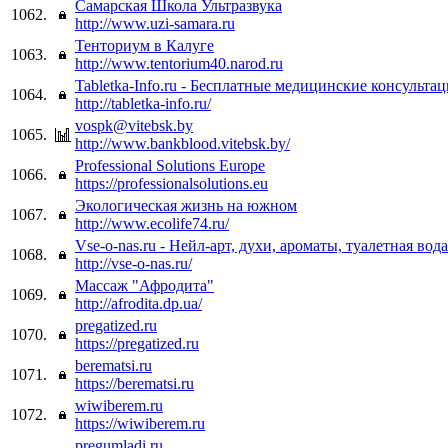
Самарская Школа Ультразвука
1062.
http://www.uzi-samara.ru
Тенториум в Калуге
1063.
http://www.tentorium40.narod.ru
Tabletka-Info.ru - Бесплатные медицинские консультац
1064.
http://tabletka-info.ru/
vospk@vitebsk.by
1065.
http://www.bankblood.vitebsk.by/
Professional Solutions Europe
1066.
https://professionalsolutions.eu
Экологическая жизнь на южном
1067.
http://www.ecolife74.ru/
Vse-o-nas.ru - Нейл-арт, духи, ароматы, туалетная вода
1068.
http://vse-o-nas.ru/
Массаж "Афродита"
1069.
http://afrodita.dp.ua/
pregatized.ru
1070.
https://pregatized.ru
berematsi.ru
1071.
https://berematsi.ru
wiwiberem.ru
1072.
https://wiwiberem.ru
pregumladi.ru