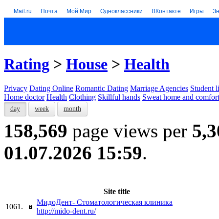
Mail.ru
Почта
Мой Мир
Одноклассники
ВКонтакте
Игры
З
Rating
>
House
>
Health
Privacy
Dating Online
Romantic Dating
Marriage Agencies
Student l
Home doctor
Health
Clothing
Skillful hands
Sweat home and comfor
day
week
month
158,569
page views per
5,3
01.07.2026 15:59
.
Site title
МидоДент- Стоматологическая клиника
1061.
http://mido-dent.ru/