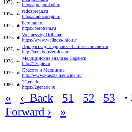
1073.
https://pregumladi.ru
radozpregn.ru
1074.
https://radozpregn.ru
berotram.ru
1075.
https://berotram.ru
Wellness by Oriflame
1076.
https://www.wellness-info.ru/
Продукты для здоровья 3-го тысячислетия
1077.
http://vera.boosterhit.com
Медицинские анализы Саранск
1078.
http://13cgie.ru
Красота и Медицина
1079.
http://www.krasotaimedicina.ru/
2Generic
1080.
https://2generic.ru
«
‹
Back
51
52
53
·
›
»
Forward