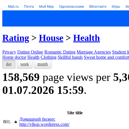
Mail.ru
Почта
Мой Мир
Одноклассники
ВКонтакте
Игры
З
Rating
>
House
>
Health
Privacy
Dating Online
Romantic Dating
Marriage Agencies
Student l
Home doctor
Health
Clothing
Skillful hands
Sweat home and comfor
day
week
month
158,569
page views per
5,3
01.07.2026 15:59
.
Site title
Домашний бизнес
801.
http://vlksp.wordpress.com/