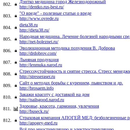
Дэнтко медицина город Железнодорожный
802.
http://dentko.rus-best.ru/
"О вреде" - полезные статьи о вреде
803.
http://www.ovrede.ru
dieta38.ru
804.
http://dieta38.ru/
Народная медицина. Лечение болезней народными сре
805.
http://net-boleznei.ru/
Эволюционная методика похудения В. Доброва
806.
http://drdobrov.com/
Льняная продукция
807.
http://lenmuka.narod.ru
Стрессоустойчивость и снятие стресса. Стресс менедж
808.
http://stresseraser.ru
Сайт о методах борьбы с курением, пьянством и др.
809.
http://brosaem.info
Закажи красоту с доставкой на дом
810.
http://nailsgood.narod.ru
Здоровье, красота, гармония, увлечения
811.
http://buseck.ru/
Страховая компания АПОГЕЙ МЕД: безболезненные 
812.
http://apogey-med.ru
Всё про миостимуляцию и электростимуляцию