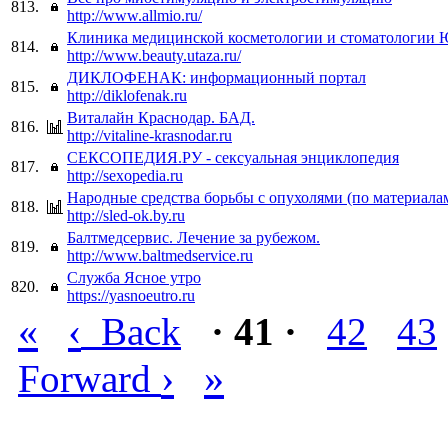
813.
http://www.allmio.ru/
Клиника медицинской косметологии и стоматологии 
814.
http://www.beauty.utaza.ru/
ДИКЛОФЕНАК: информационный портал
815.
http://diklofenak.ru
Виталайн Краснодар. БАД.
816.
http://vitaline-krasnodar.ru
СЕКСОПЕДИЯ.РУ - сексуальная энциклопедия
817.
http://sexopedia.ru
Народные средства борьбы с опухолями (по материала
818.
http://sled-ok.by.ru
Балтмедсервис. Лечение за рубежом.
819.
http://www.baltmedservice.ru
Служба Ясное утро
820.
https://yasnoeutro.ru
«
‹
Back
· 41 ·
42
43
›
»
Forward